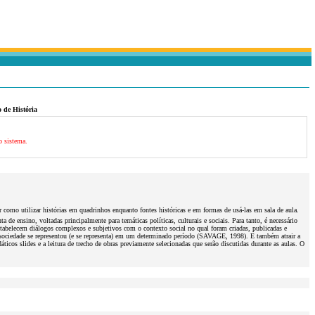
 de História
o sistema.
como utilizar histórias em quadrinhos enquanto fontes históricas e em formas de usá-las em sala de aula.
de ensino, voltadas principalmente para temáticas políticas, culturais e sociais. Para tanto, é necessário
abelecem diálogos complexos e subjetivos com o contexto social no qual foram criadas, publicadas e
ociedade se representou (e se representa) em um determinado período (SAVAGE, 1998). E também atrair a
áticos slides e a leitura de trecho de obras previamente selecionadas que serão discutidas durante as aulas. O