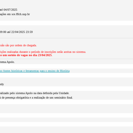
até 04/07/2025
ações em sce.fflch.usp.br
09:00 até 22/04/2025 23:59
 não são por ordem de chegada.
ições realizadas durante o período de inscrições serão aceitas no sistema.
do um sorteio de vagas no dia 23/04/2025
.
stema Apolo.
 fontes históricas e ferramentas para o ensino de História
rdy
realizado pelo sistema Apolo na data definida pela Unidade.
e presença obrigatória e a realização de um seminário final.