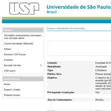
Cursos e Atividades de Extensão
Público
Atividades extensionistas curriculares
com inscrição aberta
Cursos/Atividades Oferecidas
Editais
Encontro USP Escola
Fomento
Unidade:
Faculdade de Fi
Inscrição On-line
Modalidade:
Atualização
Tipo:
à Distância
USP.comvc
Público Alvo:
Pessoas formada
Objetivo:
O objetivo do c
Acesso Restrito
entender que HQ
consumidas (SC
Entrar
atenção de estu
curso será mini
Esqueci a Senha
Pré-requisito Graduação:
Sim
Primeiro Acesso
Área de Conhecimento:
História