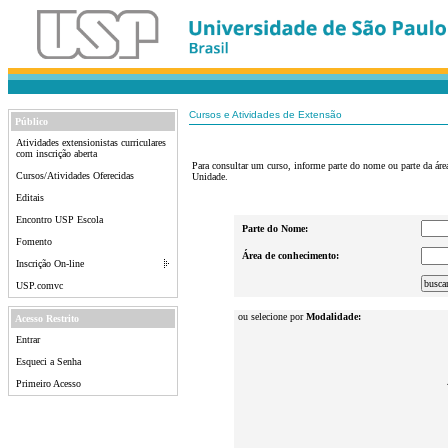
Cursos e Atividades de Extensão
Público
Atividades extensionistas curriculares
com inscrição aberta
Para consultar um curso, informe parte do nome ou parte da ár
Cursos/Atividades Oferecidas
Unidade.
Editais
Encontro USP Escola
Parte do Nome:
Fomento
Área de conhecimento:
Inscrição On-line
USP.comvc
ou selecione por
Modalidade:
Acesso Restrito
Entrar
Esqueci a Senha
Primeiro Acesso