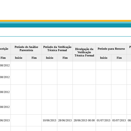
Período de Análise
Período da Verificação
P
scrição
Período para Recurso
Divulgação da
Parecerista
Técnica Formal
Verificação
Técnica Formal
Fim
Início
Fim
Início
Fim
Início
Fim
/08/2012
/08/2012
/08/2012
/08/2012
/06/2013
10/06/2013
28/06/2013
28/06/2013 00:00
01/07/2013
05/07/2013
08