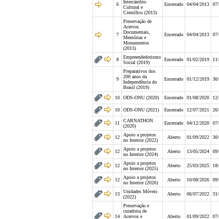
Intercâmbio
6
Encerrado
04/04/2013
07
Cultural e
Científico (2013)
Preservação de
Acervos
Documentais,
7
Encerrado
04/04/2013
07
Memórias e
Monumentos
(2013)
Empreendedorismo
8
Encerrado
01/02/2019
11
Social (2019)
Preparativos dos
200 anos da
9
Encerrado
01/12/2019
30
Independência do
Brasil (2019)
10
ODS-ONU (2020)
Encerrado
01/08/2020
12
10
ODS-ONU (2021)
Encerrado
12/07/2021
26
CARNATHON
11
Encerrado
04/12/2020
07
(2020)
Apoio a projetos
12
Aberto
01/09/2022
30
no Interior (2022)
Apoio a projetos
12
Aberto
13/05/2024
09
no Interior (2024)
Apoio a projetos
12
Aberto
25/03/2025
18
no Interior (2025)
Apoio a projetos
12
Aberto
10/08/2026
09
no Interior (2026)
Unidades Móveis
13
Aberto
06/07/2022
31
(2022)
Preservação e
curadoria de
14
Acervos e
Aberto
01/09/2022
07