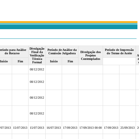
Divulgação
eríodo para Análise
Período de Análise da
Período de Impressão
Final da
Divulgação dos
do Recurso
Comissão Julgadora
do Termo de Aceite
Verificação
Projetos
A
Técnica
Contemplados
Início
Fim
Início
Fim
Formal
08/12/2012
08/12/2012
08/12/2012
08/12/2012
/07/2013
15/07/2013
15/07/2013
16/07/2013
17/09/2013
17/09/2013 00:00
17/09/2013
25/09/2013
2