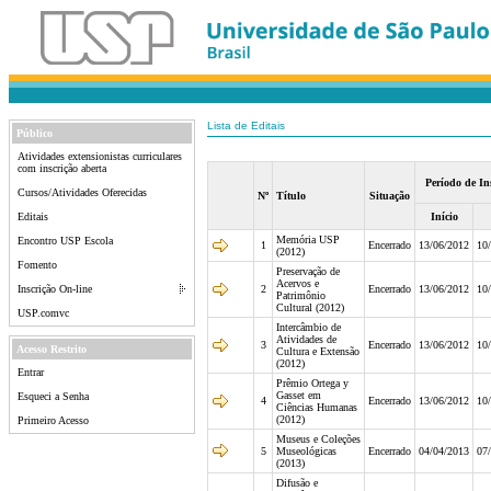
Lista de Editais
Público
Atividades extensionistas curriculares
com inscrição aberta
Período de In
Cursos/Atividades Oferecidas
Nº
Título
Situação
Editais
Início
Memória USP
Encontro USP Escola
1
Encerrado
13/06/2012
10
(2012)
Fomento
Preservação de
Acervos e
Inscrição On-line
2
Encerrado
13/06/2012
10
Patrimônio
Cultural (2012)
USP.comvc
Intercâmbio de
Atividades de
3
Encerrado
13/06/2012
10
Acesso Restrito
Cultura e Extensão
(2012)
Entrar
Prêmio Ortega y
Gasset em
Esqueci a Senha
4
Encerrado
13/06/2012
10
Ciências Humanas
(2012)
Primeiro Acesso
Museus e Coleções
5
Museológicas
Encerrado
04/04/2013
07
(2013)
Difusão e