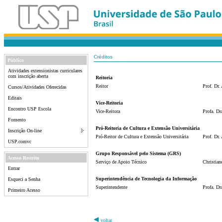
Créditos
Público
Atividades extensionistas curriculares
com inscrição aberta
Reitoria
Reitor
Prof. Dr.
Cursos/Atividades Oferecidas
Editais
Vice-Reitoria
Encontro USP Escola
Vice-Reitora
Profa. Dr
Fomento
Pró-Reitoria de Cultura e Extensão Universitária
Inscrição On-line
Pró-Reitor de Cultura e Extensão Universitária
Prof. Dr.
USP.comvc
Grupo Responsável pelo Sistema (GRS)
Acesso Restrito
Serviço de Apoio Técnico
Christia
Entrar
Superintendência de Tecnologia da Informação
Esqueci a Senha
Superintendente
Profa. Dr
Primeiro Acesso
voltar