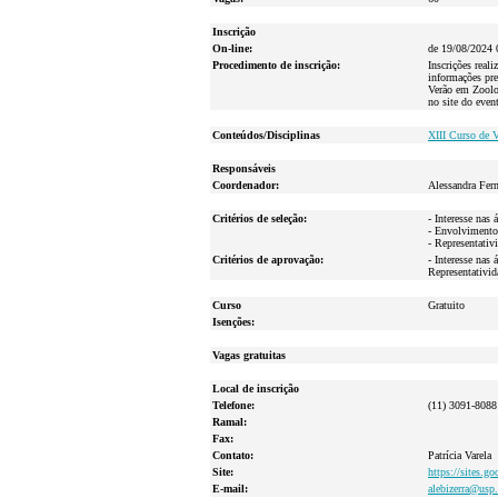
Inscrição
On-line:
de 19/08/2024 
Procedimento de inscrição:
Inscrições real
informações pre
Verão em Zoolo
no site do even
Conteúdos/Disciplinas
XIII Curso de 
Responsáveis
Coordenador:
Alessandra Fern
Critérios de seleção:
- Interesse nas
- Envolvimento 
- Representativi
Critérios de aprovação:
- Interesse nas
Representativid
Curso
Gratuito
Isenções:
Vagas gratuitas
Local de inscrição
Telefone:
(11) 3091-8088
Ramal:
Fax:
Contato:
Patrícia Varela
Site:
https://sites.g
E-mail:
alebizerra@usp.