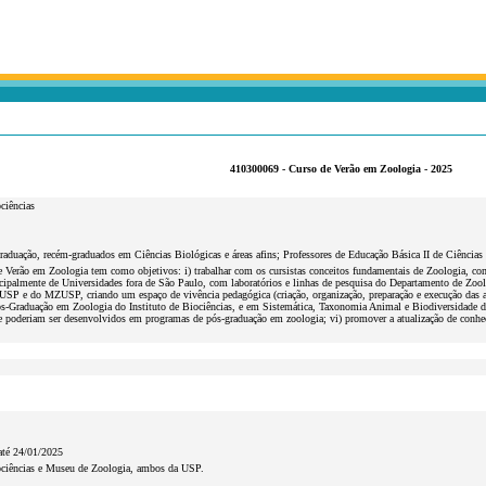
410300069 - Curso de Verão em Zoologia - 2025
ociências
raduação, recém-graduados em Ciências Biológicas e áreas afins; Professores de Educação Básica II de Ciências 
 Verão em Zoologia tem como objetivos: i) trabalhar com os cursistas conceitos fundamentais de Zoologia, co
ncipalmente de Universidades fora de São Paulo, com laboratórios e linhas de pesquisa do Departamento de 
SP e do MZUSP, criando um espaço de vivência pedagógica (criação, organização, preparação e execução das aula
s-Graduação em Zoologia do Instituto de Biociências, e em Sistemática, Taxonomia Animal e Biodiversidade d
 poderiam ser desenvolvidos em programas de pós-graduação em zoologia; vi) promover a atualização de conheci
até 24/01/2025
iociências e Museu de Zoologia, ambos da USP.