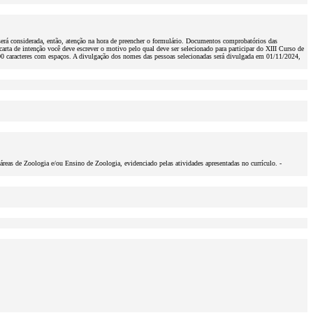
 será considerada, então, atenção na hora de preencher o formulário. Documentos comprobatórios das
carta de intenção você deve escrever o motivo pelo qual deve ser selecionado para participar do XIII Curso de
0 caracteres com espaços. A divulgação dos nomes das pessoas selecionadas será divulgada em 01/11/2024,
áreas de Zoologia e/ou Ensino de Zoologia, evidenciado pelas atividades apresentadas no currículo. -