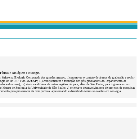
Físicas e Biológicas e Biologia.
m ênfase na Biologia Comparada dos grandes grupos; ii) promover o contato de alunos de graduação e recém-
Zoologia do IBUSP e do MZUSP; iii) complementar a formação dos pós-graduandos do Departamento de
s e do curso); iv) atrair candidatos de outras regiões do país, além de São Paulo, para ingressarem no
o Museu de Zoologia da Universidade de São Paulo; v) orientar o desenvolvimento de projetos de pesquisas
mento para professores da rede pública, apresentando e discutindo temas relevantes em zoologia