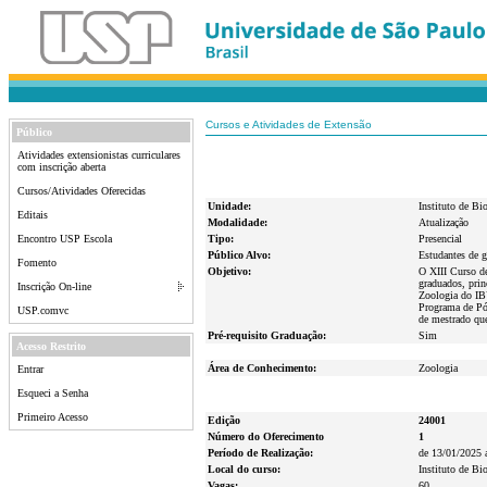
Cursos e Atividades de Extensão
Público
Atividades extensionistas curriculares
com inscrição aberta
Cursos/Atividades Oferecidas
Unidade:
Instituto de Bi
Editais
Modalidade:
Atualização
Encontro USP Escola
Tipo:
Presencial
Público Alvo:
Estudantes de g
Fomento
Objetivo:
O XIII Curso de
graduados, pri
Inscrição On-line
Zoologia do IBU
Programa de Pó
USP.comvc
de mestrado que
Pré-requisito Graduação:
Sim
Acesso Restrito
Área de Conhecimento:
Zoologia
Entrar
Esqueci a Senha
Primeiro Acesso
Edição
24001
Número do Oferecimento
1
Período de Realização:
de 13/01/2025 
Local do curso:
Instituto de B
Vagas:
60