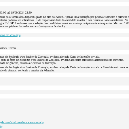
00:00 até 19/09/2024 23:59
izadas pelo formulário disponibilizado no site do evento. Apenas uma inscrição por pessoa e somente a primeira
stadas poderão ser solicitados. É de responsabilidade do candidato manter o seu currículo Lattes atualizado. Na 
gia IB-USP. Lembre-se que a seleção dos candidatos levará em conta principalmente este quesito. Máximo 1.00
to e nas páginas das redes sociais (instagram e facebook).
Verão em Zoologia
andes Bizerra
 áreas de Zoologia e/ou Ensino de Zoologia, evidenciado pela Carta de Intenção enviada.
com as áreas de Zoologia e/ou Ensino de Zoologia, evidenciado pelas atividades apresentadas no currículo.
dade de gêneros, cor/etnia e estados da federação.
 áreas de Zoologia e/ou Ensino de Zoologia, evidenciado pela Carta de Intenção enviada. - Envolvimento com as 
ade de gêneros, cor/etnia e estados da federação.
oogle.com/site/cursodeveraoemzoologia
br