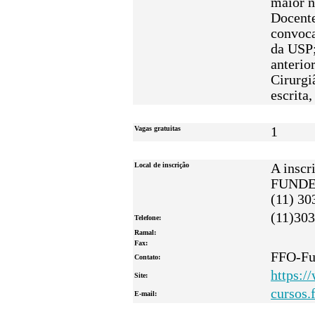
maior n
Docente
convoca
da USP;
anterio
Cirurgi
escrita
Vagas gratuitas
1
Local de inscrição
A inscr
FUNDECT
(11) 30
(11)30
Telefone:
Ramal:
Fax:
FFO-Fun
Contato:
https:/
Site:
cursos.
E-mail: