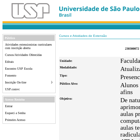
Cursos e Atividades de Extensão
Público
Atividades extensionistas curriculares
com inscrição aberta
230300072 
Cursos/Atividades Oferecidas
Faculda
Unidade:
Editais
Modalidade:
Atualiz
Encontro USP Escola
Fomento
Tipo:
Presenc
Inscrição On-line
Público Alvo:
Alunos 
USP.comvc
afins
Objetivo:
De natu
Acesso Restrito
aprimor
Entrar
aulas p
Esqueci a Senha
computa
Primeiro Acesso
aulas t
radicul