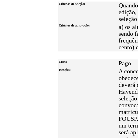
Critérios de seleção:
Quando 
edição,
seleção
Critérios de aprovação:
a) os a
sendo f
frequên
cento) 
Curso
Pago
Isenções:
A conco
obedece
deverá 
Havendo
seleção
convoca
matricu
FOUSP. 
um term
será ap