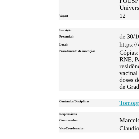
FOUSP 
Univers
12
Vagas:
Inscrição
de 30/1
Presencial:
https:/
Local:
Procedimento de inscrição:
Cópias:
RNE, Pa
residên
vacinal
doses d
de Grad
Conteúdos/Disciplinas
Tomogra
Responsáveis
Marcelo
Coordenador:
Claudio
Vice-Coordenador: