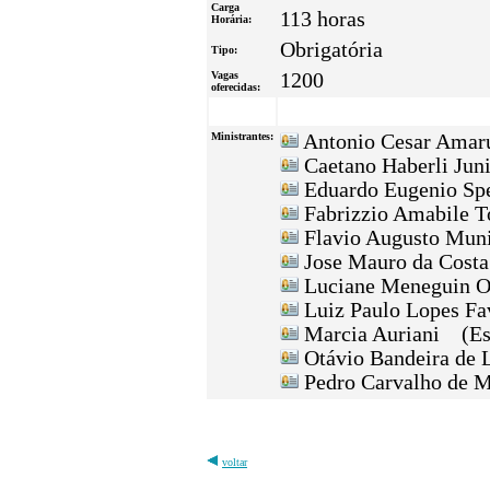
Carga
113 horas
Horária:
Obrigatória
Tipo:
Vagas
1200
oferecidas:
Ministrantes:
Antonio Cesar Amar
Caetano Haberli Jun
Eduardo Eugenio Sp
Fabrizzio Amabile T
Flavio Augusto Muni
Jose Mauro da Cost
Luciane Meneguin O
Luiz Paulo Lopes F
Marcia Auriani (Esp
Otávio Bandeira de 
Pedro Carvalho de 
voltar