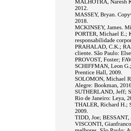
MALHOTRA, Naresh K. P
2012.
MASSEY, Bryan. Copywr
2018.
MCKINSEY, James. Micr
PORTER, Michael E.; K
responsabilidade corpor
PRAHALAD, C.K.; RAMA
cliente. São Paulo: Else
PROVOST, Foster; FAWC
SCHIFFMAN, Leon G.; K
Prentice Hall, 2009.
SOLOMON, Michael R. 
Alegre: Bookman, 2016
SUTHERLAND, Jeff; SUT
Rio de Janeiro: Leya, 2
THALER, Richard H.; S
2009.
TIDD, Joe; BESSANT, Jo
VISCONTI, Gianfranco. 
melhores. São Paulo: At