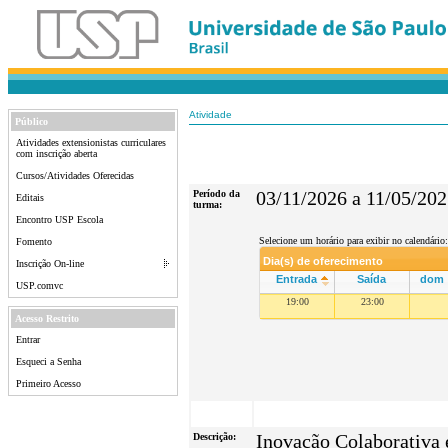
Atividade
Público
Atividades extensionistas curriculares
com inscrição aberta
Cursos/Atividades Oferecidas
Período da
03/11/2026 a 11/05/20
Editais
turma:
Encontro USP Escola
Selecione um horário para exibir no calendário:
Fomento
Dia(s) de oferecimento
Inscrição On-line
Entrada
Saída
dom
USP.comvc
19:00
23:00
Acesso Restrito
Entrar
Esqueci a Senha
Primeiro Acesso
Descrição:
Inovação Colaborativa 