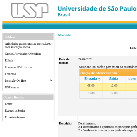
Atividade
Público
Atividades extensionistas curriculares
com inscrição aberta
13265
Cursos/Atividades Oferecidas
Data da
24/04/2025
Editais
turma:
Selecione um horário para exibir no calendário:
Encontro USP Escola
Dia(s) de oferecimento
Fomento
Entrada
Saída
dom
Inscrição On-line
08:00
12:00
USP.comvc
13:00
17:00
Acesso Restrito
Entrar
Esqueci a Senha
Primeiro Acesso
Descrição:
Detalhamento:
2.1 Identificando e ajustando os principais parâ
2.2 Verificando o impacto na qualidade superfici