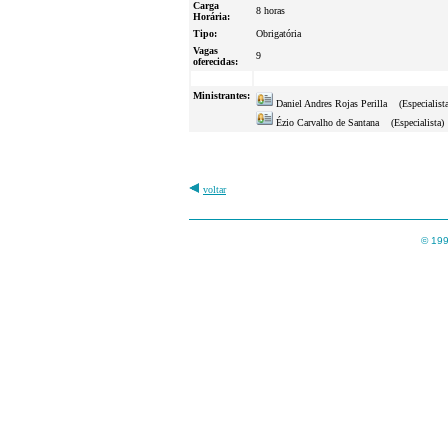
Carga
8 horas
Horária:
Tipo:
Obrigatória
Vagas
9
oferecidas:
Ministrantes:
Daniel Andres Rojas Perilla (Especialista
Ézio Carvalho de Santana (Especialista)
voltar
© 199