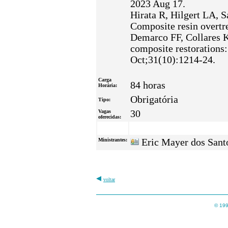
2023 Aug 17.
Hirata R, Hilgert LA, S
Composite resin overtre
Demarco FF, Collares 
composite restorations:
Oct;31(10):1214-24.
Carga
84 horas
Horária:
Obrigatória
Tipo:
Vagas
30
oferecidas:
Ministrantes:
Eric Mayer dos San
voltar
© 199