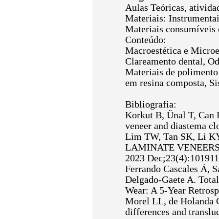
Aulas Teóricas, ativida
Materiais: Instrumentai
Materiais consumíveis e
Conteúdo:
Macroestética e Microe
Clareamento dental, Odo
Materiais de polimento 
em resina composta, Si
Bibliografia:
Korkut B, Ünal T, Can 
veneer and diastema clo
Lim TW, Tan SK, Li
LAMINATE VENEERS: 
2023 Dec;23(4):101911
Ferrando Cascales Á, S
Delgado-Gaete A. Total
Wear: A 5-Year Retrosp
Morel LL, de Holanda G
differences and translu