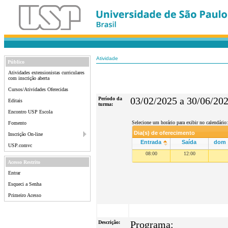
Atividade
Público
Atividades extensionistas curriculares
com inscrição aberta
Cursos/Atividades Oferecidas
Período da
03/02/2025 a 30/06/20
Editais
turma:
Encontro USP Escola
Selecione um horário para exibir no calendário:
Fomento
Dia(s) de oferecimento
Inscrição On-line
Entrada
Saída
dom
USP.comvc
08:00
12:00
Acesso Restrito
Entrar
Esqueci a Senha
Primeiro Acesso
Descrição:
Programa: