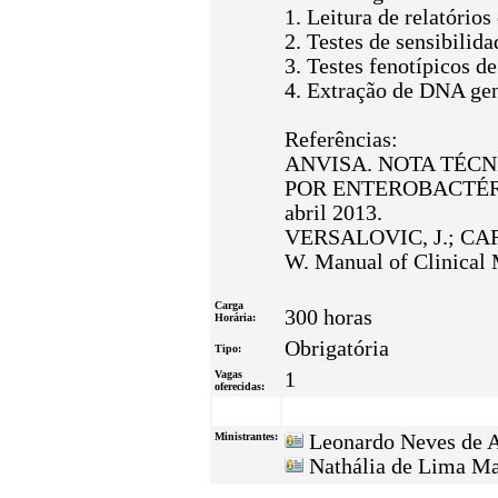
1. Leitura de relatório
2. Testes de sensibilid
3. Testes fenotípicos d
4. Extração de DNA ge
Referências:
ANVISA. NOTA TÉCN
POR ENTEROBACTÉRIAS 
abril 2013.
VERSALOVIC, J.; CAR
W. Manual of Clinical 
Carga
300 horas
Horária:
Obrigatória
Tipo:
Vagas
1
oferecidas:
Ministrantes:
Leonardo Neves de 
Nathália de Lima Ma