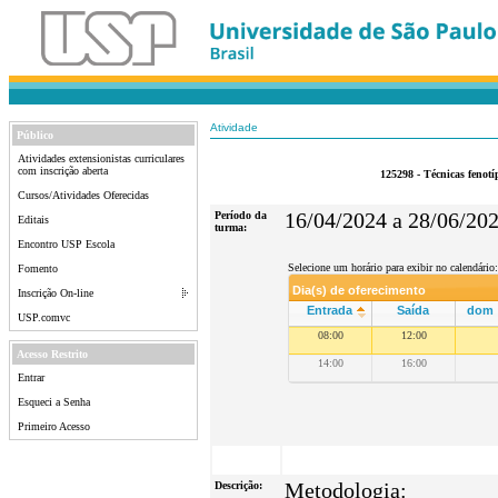
Atividade
Público
Atividades extensionistas curriculares
com inscrição aberta
125298 - Técnicas fenotí
Cursos/Atividades Oferecidas
Período da
16/04/2024 a 28/06/20
Editais
turma:
Encontro USP Escola
Selecione um horário para exibir no calendário:
Fomento
Dia(s) de oferecimento
Inscrição On-line
Entrada
Saída
dom
USP.comvc
08:00
12:00
Acesso Restrito
14:00
16:00
Entrar
Esqueci a Senha
Primeiro Acesso
Descrição:
Metodologia: