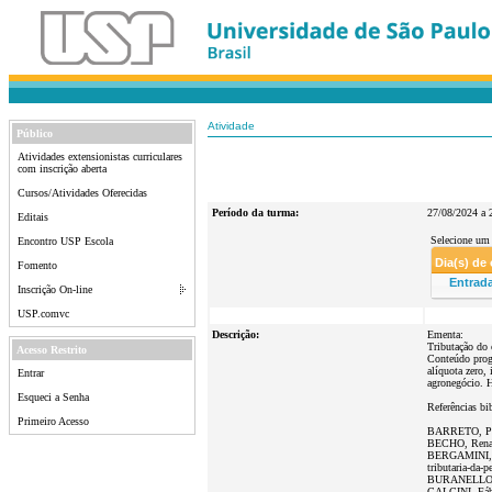
Atividade
Público
Atividades extensionistas curriculares
com inscrição aberta
Cursos/Atividades Oferecidas
Período da turma:
27/08/2024 a 
Editais
Selecione um 
Encontro USP Escola
Dia(s) de
Fomento
Entrad
Inscrição On-line
USP.comvc
Descrição:
Ementa:
Tributação do 
Acesso Restrito
Conteúdo progr
alíquota zero,
Entrar
agronegócio. H
Esqueci a Senha
Referências bib
Primeiro Acesso
BARRETO, Paulo
BECHO, Renato
BERGAMINI, Ad
tributaria-da-
BURANELLO, Re
CALCINI, Fábio