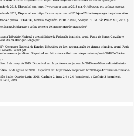
e maio de 2018. Disponível em: https://www.conjur.com.br/2018-mai-04/tributacao-pis-cofinsas-pessoas-
 junho de 2017, Disponível em: https://www.conjur.com.br/2017-jun-02/direito-agronegocio-quais-receitas-
teoria e prática. PEIXOTO, Marcelo Magalhães. BERGAMINI, Adolpho. 4. Ed. São Paulo: MP, 2017. p.
dea.net.br/pispasep-e-cofins-conceito-de-insumo-metodo-pragmatico/
ema Tributário Nacional e a estabilidade da Federação brasileira. coord. Paulo de Barros Carvalho e
2/Jos%C3%A9-Henrique-Longo.pdf
V Congresso Nacional de Estudos Tributários do Ibet: racionalização do sistema tributário. coord. Paulo
/Leonardo-Loubet.pdf
stionamentos jurídicos. Disponível em: https://www.ibet.com.br/wp-content/uploads/2018/04/Fabio-
3.1.
ico. 6 de março de 2019. Disponível em: https://www.conjur.com.br/2019-mar-06/consultor-tributario-
ídico. 12 de agosto de 2020. Disponível em: https://www.conjur.com.br/2020-ago-12/consultor-tributario-
 São Paulo: Quartier Latin, 2006. Capítulo 2, Itens 2.4 a 2.6 (completos), e Capítulo 3 (completo).
r Latin, 2019.