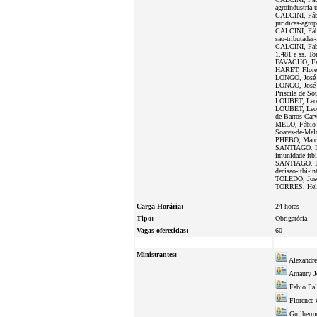
agroindustria-t
CALCINI, Fábio
juridicas-agrop
CALCINI, Fábio
sao-tributadas-
CALCINI, Fabi
1.481 e ss. T
FAVACHO, Fern
HARET, Floren
LONGO, José H
LONGO, José He
Priscila de S
LOUBET, Leona
LOUBET, Leonar
de Barros Car
MELO, Fábio S
Soares-de-Mel
PHEBO, Márcia 
SANTIAGO. Igo
imunidade-itbi
SANTIAGO. Igor
decisao-itbi-in
TOLEDO, José E
TORRES, Helen
Carga Horária:
24 horas
Tipo:
Obrigatória
Vagas oferecidas:
60
Ministrantes:
Alexandre
Amaury J
Fabio Pall
Florence 
Guilherme