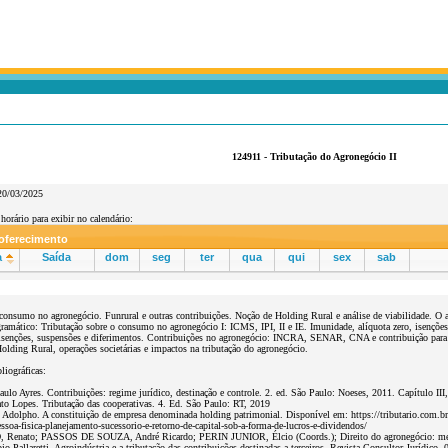
124911 - Tributação do Agronegócio II
20/03/2025
horário para exibir no calendário:
 oferecimento
a
Saída
dom
seg
ter
qua
qui
sex
sab
consumo no agronegócio. Funrural e outras contribuições. Noção de Holding Rural e análise de viabilidade. O a
amático: Tributação sobre o consumo no agronegócio I: ICMS, IPI, II e IE. Imunidade, alíquota zero, isençõ
 isenções, suspensões e diferimentos. Contribuições no agronegócio: INCRA, SENAR, CNA e contribuição para te
olding Rural, operações societárias e impactos na tributação do agronegócio.
liográficas:
 Ayres. Contribuições: regime jurídico, destinação e controle. 2. ed. São Paulo: Noeses, 2011. Capítulo III, I
 Lopes. Tributação das cooperativas. 4. Ed. São Paulo: RT, 2019
olpho. A constituição de empresa denominada holding patrimonial. Disponível em: https://tributario.com.br/
pessoa-fisica-planejamento-sucessorio-e-retorno-de-capital-sob-a-forma-de-lucros-e-dividendos/
nato; PASSOS DE SOUZA, André Ricardo; PERIN JUNIOR, Élcio (Coords.); Direito do agronegócio: mercado,
 Pallaretti. Agroindústria e a tributação das contribuições destinadas a terceiros. Revista Consultor Jurídico