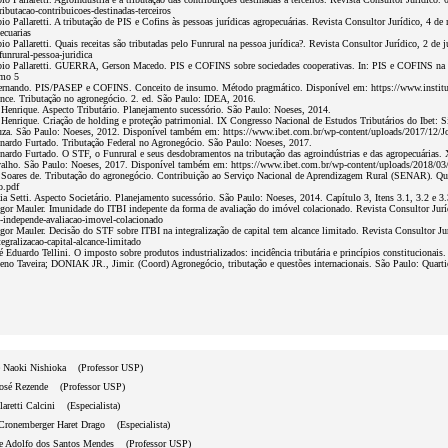
ributacao-contribuicoes-destinadas-terceiros
 Pallaretti. A tributação de PIS e Cofins às pessoas jurídicas agropecuárias. Revista Consultor Jurídico, 4 d
ecuarias
 Pallaretti. Quais receitas são tributadas pelo Funrural na pessoa jurídica?. Revista Consultor Jurídico, 2 de
funrural-pessoa-juridica
o Pallaretti. GUERRA, Gerson Macedo. PIS e COFINS sobre sociedades cooperativas. In: PIS e COFINS na 
omo 5
ando. PIS/PASEP e COFINS. Conceito de insumo. Método pragmático. Disponível em: https://www.institutoi
ce. Tributação no agronegócio. 2. ed. São Paulo: IDEA, 2016.
enrique. Aspecto Tributário. Planejamento sucessório. São Paulo: Noeses, 2014.
nrique. Criação de holding e proteção patrimonial. IX Congresso Nacional de Estudos Tributários do Ibet: Sist
ouza. São Paulo: Noeses, 2012. Disponível também em: https://www.ibet.com.br/wp-content/uploads/2017/1
rdo Furtado. Tributação Federal no Agronegócio. São Paulo: Noeses, 2017.
do Furtado. O STF, o Funrural e seus desdobramentos na tributação das agroindústrias e das agropecuárias. XI
valho. São Paulo: Noeses, 2017. Disponível também em: https://www.ibet.com.br/wp-content/uploads/2018/03
oares de. Tributação do agronegócio. Contribuição ao Serviço Nacional de Aprendizagem Rural (SENAR). Que
o.pdf
Setti. Aspecto Societário. Planejamento sucessório. São Paulo: Noeses, 2014. Capítulo 3, Itens 3.1, 3.2 e 3.
r Mauler. Imunidade do ITBI indepente da forma de avaliação do imóvel colacionado. Revista Consultor Juríd
-independe-avaliacao-imovel-colacionado
 Mauler. Decisão do STF sobre ITBI na integralização de capital tem alcance limitado. Revista Consultor Jur
tegralizacao-capital-alcance-limitado
duardo Tellini. O imposto sobre produtos industrializados: incidência tributária e princípios constitucionais.
o Taveira; DONIAK JR., Jimir. (Coord) Agronegócio, tributação e questões internacionais. São Paulo: Quartie
 Naoki Nishioka (Professor USP)
osé Rezende (Professor USP)
aretti Calcini (Especialista)
Cronemberger Haret Drago (Especialista)
 Adolfo dos Santos Mendes (Professor USP)