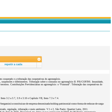
repetir a cada
to cooperado e a tributação das cooperativas do agronegócio.
es, suspensões e diferimentos. Tributação sobre o consumo no agronegócio II: PIS/COFINS. Imunidade,
rceiros. Contribuições Previdenciárias no agronegócio: o “Funrural”. Tributação das cooperativas do
tens 3.2 a 3.7, 3.9 e 3.10 e Capítulo VII, Itens 7.3 e 7.4.
bergamini/a-constituicao-de-empresa-denominada-holding-patrimonial-como-forma-de-reducao-de-carga-
 regulação, tributação e meio ambiente. V.1 e 2, São Paulo: Quartier Latin, 2011.
. 06 de abril de 2018. Disponível em: https://www.conjur.com.br/2018-abr-06/direito-agronegocio-