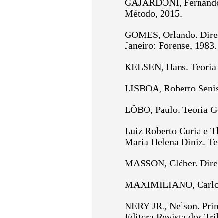
GAJARDONI, Fernando. 
Método, 2015.
GOMES, Orlando. Direit
Janeiro: Forense, 1983.
KELSEN, Hans. Teoria P
LISBOA, Roberto Senise
LÔBO, Paulo. Teoria Ge
Luiz Roberto Curia e Th
Maria Helena Diniz. Teo
MASSON, Cléber. Direit
MAXIMILIANO, Carlos. H
NERY JR., Nelson. Princ
Editora Revista dos Tri