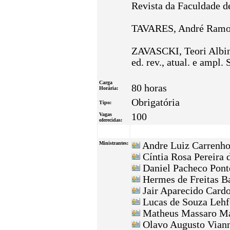
Revista da Faculdade de
TAVARES, André Ramos. 
ZAVASCKI, Teori Albino.
ed. rev., atual. e ampl.
Carga
80 horas
Horária:
Obrigatória
Tipo:
Vagas
100
oferecidas:
Ministrantes:
Andre Luiz Carrenho
Cíntia Rosa Pereira
Daniel Pacheco Pon
Hermes de Freitas B
Jair Aparecido Card
Lucas de Souza Lehf
Matheus Massaro Ma
Olavo Augusto Viann