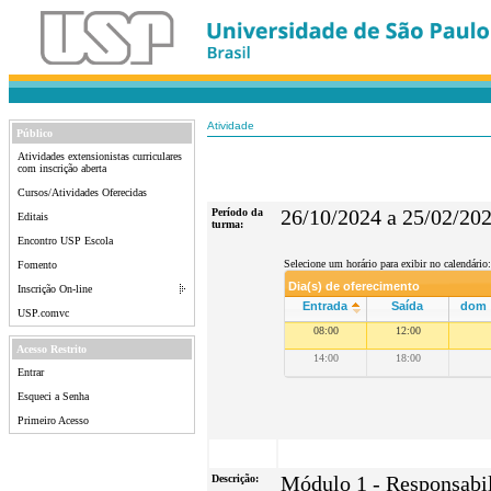
Atividade
Público
Atividades extensionistas curriculares
com inscrição aberta
Cursos/Atividades Oferecidas
Período da
26/10/2024 a 25/02/20
Editais
turma:
Encontro USP Escola
Selecione um horário para exibir no calendário:
Fomento
Dia(s) de oferecimento
Inscrição On-line
Entrada
Saída
dom
USP.comvc
08:00
12:00
Acesso Restrito
14:00
18:00
Entrar
Esqueci a Senha
Primeiro Acesso
Descrição:
Módulo 1 - Responsabil