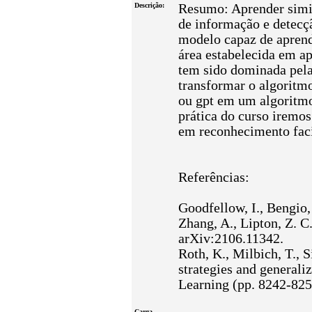
Descrição:
Resumo: Aprender simil
de informação e detecç
modelo capaz de aprend
área estabelecida em a
tem sido dominada pela
transformar o algoritmo
ou gpt em um algoritmo
prática do curso iremo
em reconhecimento faci
Referências:
Goodfellow, I., Bengio,
Zhang, A., Lipton, Z. C
arXiv:2106.11342.
Roth, K., Milbich, T., 
strategies and generali
Learning (pp. 8242-82
Carga