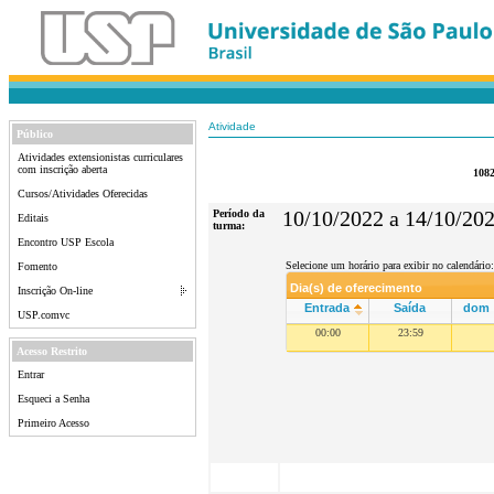
Atividade
Público
Atividades extensionistas curriculares
com inscrição aberta
1082
Cursos/Atividades Oferecidas
Período da
10/10/2022 a 14/10/20
Editais
turma:
Encontro USP Escola
Selecione um horário para exibir no calendário:
Fomento
Dia(s) de oferecimento
Inscrição On-line
Entrada
Saída
dom
USP.comvc
00:00
23:59
Acesso Restrito
Entrar
Esqueci a Senha
Primeiro Acesso