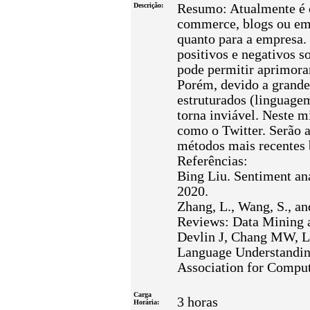
Descrição:
Resumo: Atualmente é c
commerce, blogs ou em 
quanto para a empresa.
positivos e negativos s
pode permitir aprimorar
Porém, devido a grande
estruturados (linguagem
torna inviável. Neste m
como o Twitter. Serão 
métodos mais recentes 
Referências:
Bing Liu. Sentiment an
2020.
Zhang, L., Wang, S., an
Reviews: Data Mining 
Devlin J, Chang MW, Le
Language Understanding
Association for Compu
Carga
3 horas
Horária: