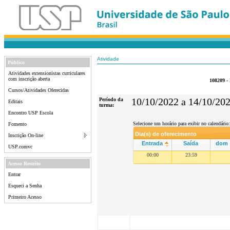
Atividade
Público
Atividades extensionistas curriculares
com inscrição aberta
108209 -
Cursos/Atividades Oferecidas
Período da
10/10/2022 a 14/10/20
Editais
turma:
Encontro USP Escola
Selecione um horário para exibir no calendário:
Fomento
Dia(s) de oferecimento
Inscrição On-line
Entrada
Saída
dom
USP.comvc
00:00
23:59
Acesso Restrito
Entrar
Esqueci a Senha
Primeiro Acesso