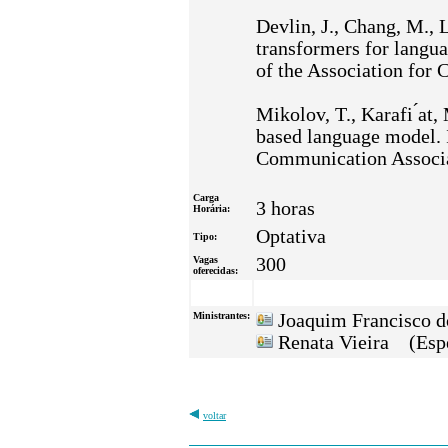
Devlin, J., Chang, M., 
transformers for langu
of the Association for
Mikolov, T., Karafi ́at,
based language model. 
Communication Associa
Carga
3 horas
Horária:
Optativa
Tipo:
Vagas
300
oferecidas:
Ministrantes:
Joaquim Francisco d
Renata Vieira (Espe
voltar