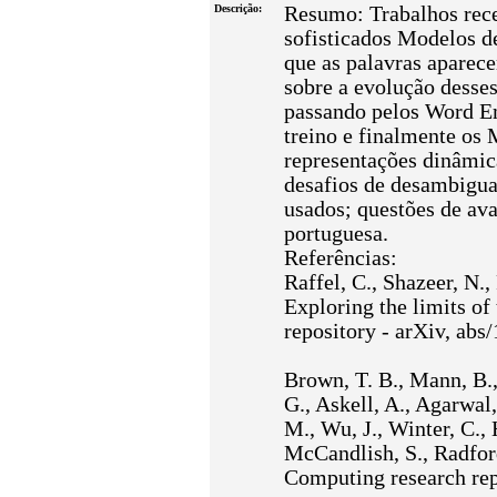
Descrição:
Resumo: Trabalhos rec
sofisticados Modelos 
que as palavras aparece
sobre a evolução desse
passando pelos Word Em
treino e finalmente os
representações dinâmica
desafios de desambigua
usados; questões de ava
portuguesa.
Referências:
Raffel, C., Shazeer, N.,
Exploring the limits of
repository - arXiv, abs
Brown, T. B., Mann, B.,
G., Askell, A., Agarwal,
M., Wu, J., Winter, C., 
McCandlish, S., Radford
Computing research rep