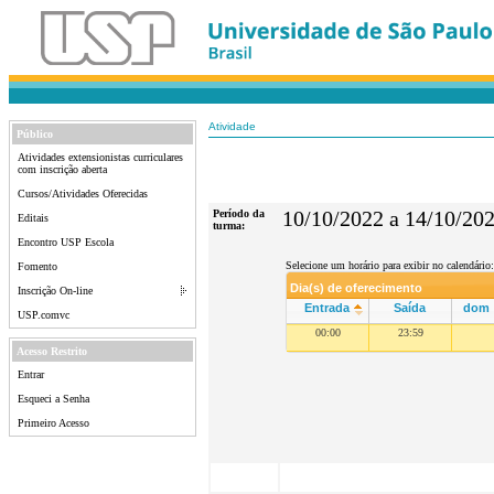
Atividade
Público
Atividades extensionistas curriculares
com inscrição aberta
Cursos/Atividades Oferecidas
Período da
10/10/2022 a 14/10/20
Editais
turma:
Encontro USP Escola
Selecione um horário para exibir no calendário:
Fomento
Dia(s) de oferecimento
Inscrição On-line
Entrada
Saída
dom
USP.comvc
00:00
23:59
Acesso Restrito
Entrar
Esqueci a Senha
Primeiro Acesso