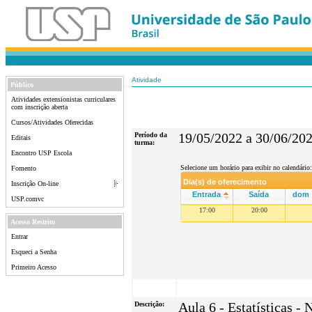
Atividade
Público
Atividades extensionistas curriculares
com inscrição aberta
Cursos/Atividades Oferecidas
Período da
19/05/2022 a 30/06/20
Editais
turma:
Encontro USP Escola
Selecione um horário para exibir no calendário:
Fomento
Dia(s) de oferecimento
Inscrição On-line
Entrada
Saída
dom
USP.comvc
17:00
20:00
Acesso Restrito
Entrar
Esqueci a Senha
Primeiro Acesso
Descrição:
Aula 6 - Estatísticas - 