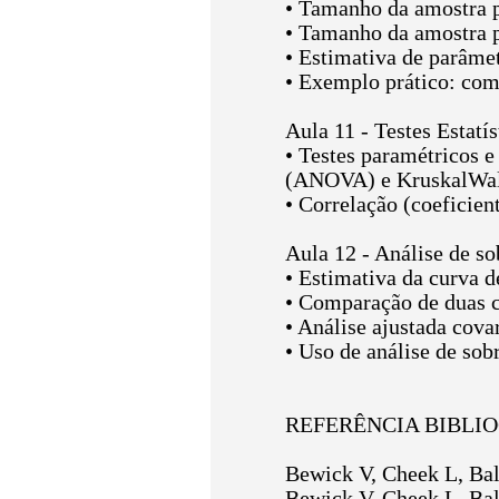
• Tamanho da amostra p
• Tamanho da amostra p
• Estimativa de parâme
• Exemplo prático: com
Aula 11 - Testes Estatís
• Testes paramétricos 
(ANOVA) e KruskalWal
• Correlação (coeficien
Aula 12 - Análise de so
• Estimativa da curva 
• Comparação de duas c
• Análise ajustada cova
• Uso de análise de sob
REFERÊNCIA BIBLI
Bewick V, Cheek L, Ball
Bewick V, Cheek L, Ball 