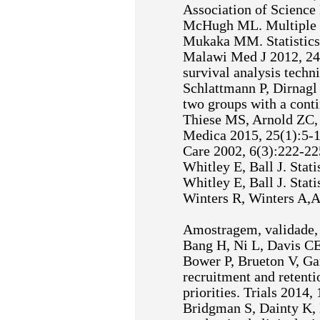
Association of Science 
McHugh ML. Multiple c
Mukaka MM. Statistics c
Malawi Med J 2012, 24(3
survival analysis tech
Schlattmann P, Dirnagl 
two groups with a cont
Thiese MS, Arnold ZC, 
Medica 2015, 25(1):5-11.
Care 2002, 6(3):222-22
Whitley E, Ball J. Stat
Whitley E, Ball J. Stat
Winters R, Winters A,A
Amostragem, validade,
Bang H, Ni L, Davis CE.
Bower P, Brueton V, Ga
recruitment and retentio
priorities. Trials 2014,
Bridgman S, Dainty K, K