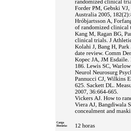
randomized clinical tri
Forder PM, Gebski VJ, 
Australia 2005, 182(2):
Hróbjartsson A, Forfang
of randomized clinical t
Kang M, Ragan BG, Park
clinical trials. J Athle
Kolahi J, Bang H, Park J
date review. Comm Den
Kopec JA, JM Esdaile. 
186. Lewis SC, Warlow C
Neurol Neurosurg Psych
Pannucci CJ, Wilkins EG
625. Sackett DL. Measur
2007, 36:664-665.
Vickers AJ. How to ran
Viera AJ, Bangdiwala SI
concealment and maski
Carga
12 horas
Horária: