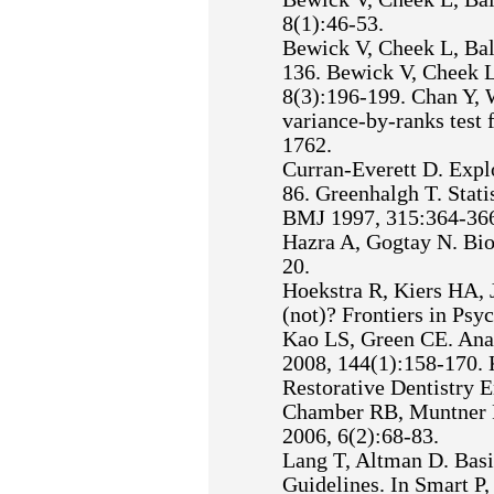
8(1):46-53.
Bewick V, Cheek L, Ball
136. Bewick V, Cheek L,
8(3):196-199. Chan Y, 
variance-by-ranks test
1762.
Curran-Everett D. Explo
86. Greenhalgh T. Statist
BMJ 1997, 315:364-36
Hazra A, Gogtay N. Bios
20.
Hoekstra R, Kiers HA, 
(not)? Frontiers in Psy
Kao LS, Green CE. Analy
2008, 144(1):158-170.
Restorative Dentistry 
Chamber RB, Muntner P. 
2006, 6(2):68-83.
Lang T, Altman D. Basic
Guidelines. In Smart P