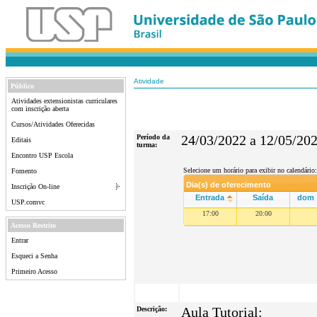
Atividade
Público
Atividades extensionistas curriculares
com inscrição aberta
Cursos/Atividades Oferecidas
Período da
24/03/2022 a 12/05/20
Editais
turma:
Encontro USP Escola
Selecione um horário para exibir no calendário:
Fomento
Dia(s) de oferecimento
Inscrição On-line
Entrada
Saída
dom
USP.comvc
17:00
20:00
Acesso Restrito
Entrar
Esqueci a Senha
Primeiro Acesso
Descrição:
Aula Tutorial: