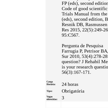
FP (eds), second editi
Code of good scientific
Trials Manual from the
(eds), second edition, 
Resnik DB, Rasmussen L
Res 2015, 22(5):249-266
95:C567.
Pergunta de Pesquisa
Farrugia P, Petrisor BA
Sur 2010, 53(4):278-28
question? J Rehabil Me
is your research questi
56(3):167-171.
Carga
24 horas
Horária:
Obrigatória
Tipo:
Vagas
3
oferecidas: