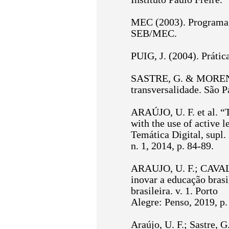
MEC (2003). Programa É
SEB/MEC.
PUIG, J. (2004). Práti
SASTRE, G. & MORENO, 
transversalidade. São 
ARAÚJO, U. F. et al. “T
with the use of active 
Temática Digital, supl.
n. 1, 2014, p. 84-89.
ARAUJO, U. F.; CAVAL
inovar a educação bras
brasileira. v. 1. Porto
Alegre: Penso, 2019, p.
Araújo, U. F.; Sastre, 