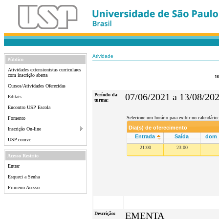
Atividade
Público
Atividades extensionistas curriculares
com inscrição aberta
10
Cursos/Atividades Oferecidas
Período da
07/06/2021 a 13/08/20
Editais
turma:
Encontro USP Escola
Selecione um horário para exibir no calendário:
Fomento
Dia(s) de oferecimento
Inscrição On-line
Entrada
Saída
dom
USP.comvc
21:00
23:00
Acesso Restrito
Entrar
Esqueci a Senha
Primeiro Acesso
Descrição:
EMENTA