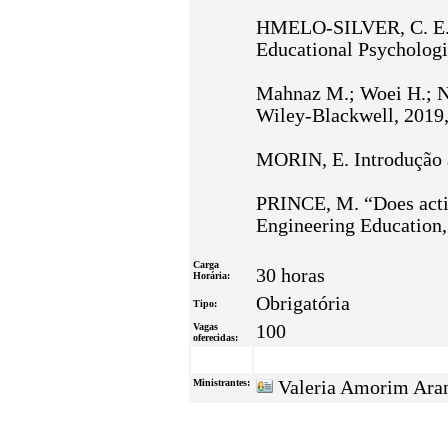
HMELO-SILVER, C. E. “
Educational Psychologis
Mahnaz M.; Woei H.; N
Wiley-Blackwell, 2019, 
MORIN, E. Introdução a
PRINCE, M. “Does activ
Engineering Education, 
Carga
30 horas
Horária:
Obrigatória
Tipo:
Vagas
100
oferecidas:
Ministrantes:
Valeria Amorim Aran