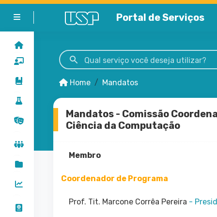
Portal de Serviços
Alternar formato de exibição do menu
Pesquise um serviço da USP
Home
Mandatos
Mandatos - Comissão Coordenad
Ciência da Computação
Membro
Coordenador de Programa
Prof. Tit. Marcone Corrêa Pereira
- Presi