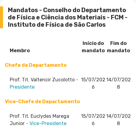
Mandatos - Conselho do Departamento
de Física e Ciência dos Materiais - FCM -
Instituto de Física de São Carlos
Início do
Fim do
Membro
mandato
mandato
Chefe de Departamento
Prof. Tit. Valtencir Zucolotto
-
15/07/202
14/07/202
Presidente
6
8
Vice-Chefe de Departamento
Prof. Tit. Euclydes Marega
15/07/202
14/07/202
Junior
- Vice-Presidente
6
8