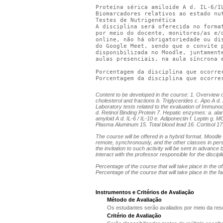
Proteína sérica amiloide A d. IL-6/I
Biomarcadores relativos ao estado nu
Testes de Nutrigenética
A disciplina será oferecida no forma
por meio do docente, monitores/as e/
online, não há obrigatoriedade ou di
do Google Meet, sendo que o convite 
disponibilizada no Moodle, juntament
aulas presenciais, na aula síncrona 
Porcentagem da disciplina que ocorre
Porcentagem da disciplina que ocorre
Content to be developed in the course: 1. Overview of
cholesterol and fractions b. Triglycerides c. Apo A d
Laboratory tests related to the evaluation of Immuno
d. Retinol Binding Protein 7. Hepatic enzymes: a. a
amyloid A d. IL-6 / IL-10 e. Adiponectin f. Leptin g. 
Plasma Aluminum 15. Total blood lead 16. Cortisol 17.
The course will be offered in a hybrid format. Moodle
remote, synchronously, and the other classes in pers
the invitation to such activity will be sent in advan
interact with the professor responsible for the disci
Percentage of the course that will take place in the o
Percentage of the course that will take place in the 
Instrumentos e Critérios de Avaliação
Método de Avaliação
Os estudantes serão avaliados por meio da reso
Critério de Avaliação