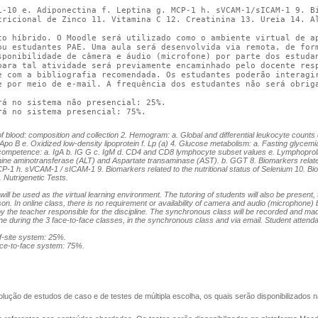
L-10 e. Adiponectina f. Leptina g. MCP-1 h. sVCAM-1/sICAM-1 9. Bi
tricional de Zinco 11. Vitamina C 12. Creatinina 13. Ureia 14. Al
to híbrido. O Moodle será utilizado como o ambiente virtual de ap
ou estudantes PAE. Uma aula será desenvolvida via remota, de form
sponibilidade de câmera e áudio (microfone) por parte dos estudan
para tal atividade será previamente encaminhado pelo docente resp
e com a bibliografia recomendada. Os estudantes poderão interagir
e por meio de e-mail. A frequência dos estudantes não será obrig
rá no sistema não presencial: 25%.
rá no sistema presencial: 75%.
 blood: composition and collection 2. Hemogram: a. Global and differential leukocyte counts c
. Apo B e. Oxidized low-density lipoprotein f. Lp (a) 4. Glucose metabolism: a. Fasting glyce
competence: a. IgA b. IG G c. IgM d. CD4 and CD8 lymphocyte subset values e. Lymphoprolifer
lanine aminotransferase (ALT) and Aspartate transaminase (AST). b. GGT 8. Biomarkers relate
MCP-1 h. sVCAM-1 / sICAM-1 9. Biomarkers related to the nutritional status of Selenium 10. Biom
 Nutrigenetic Tests.
 will be used as the virtual learning environment. The tutoring of students will also be presen
on. In online class, there is no requirement or availability of camera and audio (microphone
ce by the teacher responsible for the discipline. The synchronous class will be recorded and ma
pline during the 3 face-to-face classes, in the synchronous class and via email. Student atte
ff-site system: 25%.
face-to-face system: 75%.
lução de estudos de caso e de testes de múltipla escolha, os quais serão disponibilizados 