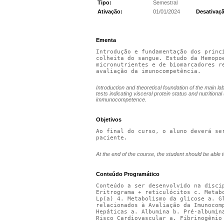
Tipo:
Semestral
Ativação:
01/01/2024
Desativaç
Ementa
Introdução e fundamentação dos princ
colheita do sangue. Estudo da Hemopo
micronutrientes e de biomarcadores r
avaliação da imunocompetência.
Introduction and theoretical foundation of the main lab
tests indicating visceral protein status and nutrition
immunocompetence.
Objetivos
Ao final do curso, o aluno deverá se
paciente.
At the end of the course, the student should be able to
Conteúdo Programático
Conteúdo a ser desenvolvido na disci
Eritrograma + reticulócitos c. Metab
Lp(a) 4. Metabolismo da glicose a. G
relacionados à Avaliação da Imunocom
Hepáticas a. Albumina b. Pré-albumin
Risco Cardiovascular a. Fibrinogênio