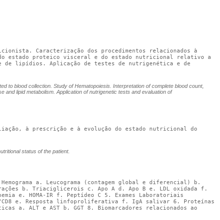
cionista. Caracterização dos procedimentos relacionados à 
o estado proteico visceral e do estado nutricional relativo a 
 de lipídios. Aplicação de testes de nutrigenética e de 
lated to blood collection. Study of Hematopoiesis. Interpretation of complete blood count,
e and lipid metabolism. Application of nutrigenetic tests and evaluation of
iação, à prescrição e à evolução do estado nutricional do 
ritional status of the patient.
Hemograma a. Leucograma (contagem global e diferencial) b. 
ações b. Triaciglicerois c. Apo A d. Apo B e. LDL oxidada f. 
emia e. HOMA-IR f. Peptídeo C 5. Exames Laboratoriais 
CD8 e. Resposta linfoproliferativa f. IgA salivar 6. Proteínas 
icas a. ALT e AST b. GGT 8. Biomarcadores relacionados ao 