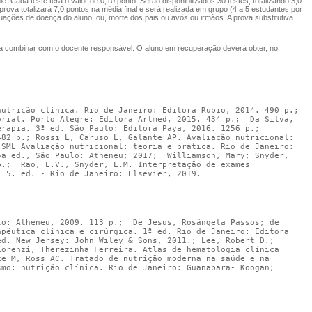
. Cada teste terá o valor de 0,10 ponto. Serão disponibilizados 30 testes, totalizando 3,0
ova totalizará 7,0 pontos na média final e será realizada em grupo (4 a 5 estudantes por
uações de doença do aluno, ou, morte dos pais ou avós ou irmãos. A prova substitutiva
a a combinar com o docente responsável. O aluno em recuperação deverá obter, no
trição clínica. Rio de Janeiro: Editora Rubio, 2014. 490 p.;   
rial. Porto Alegre: Editora Artmed, 2015. 434 p.;  Da Silva, 
apia. 3ª ed. São Paulo: Editora Paya, 2016. 1256 p.;  
82 p.; Rossi L, Caruso L, Galante AP. Avaliação nutricional: 
SML Avaliação nutricional: teoria e prática. Rio de Janeiro: 
a ed., São Paulo: Atheneu; 2017;  Williamson, Mary; Snyder, 
.;  Rao, L.V., Snyder, L.M. Interpretação de exames 
. 5. ed. - Rio de Janeiro: Elsevier, 2019.
o: Atheneu, 2009. 113 p.;  De Jesus, Rosângela Passos; de 
pêutica clínica e cirúrgica. 1ª ed. Rio de Janeiro: Editora 
d. New Jersey: John Wiley & Sons, 2011.; Lee, Robert D.; 
orenzi, Therezinha Ferreira. Atlas de hematologia clínica 
e M, Ross AC. Tratado de nutrição moderna na saúde e na 
mo: nutrição clínica. Rio de Janeiro: Guanabara- Koogan; 