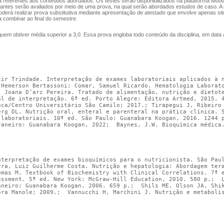
ha referentes aos conteúdos abordados. Os testes serão disponibilizados na plataforma Moodle
dantes serão avaliados por meio de uma prova, na qual serão abordados estudos de caso. A pr
poderá realizar prova substitutiva mediante apresentação de atestado que envolve apenas sit
a combinar ao final do semestre.
uem obtiver média superior a 3,0. Essa prova engloba todo conteúdo da disciplina, em dat
ir Trindade. Interpretação de exames laboratoriais aplicados à nu
 Hemerson Bertassoni; Comar, Samuel Ricardo. Hematologia Laborato
 Joana D’arc Pereira. Tratado de alimentação, nutrição e dietoter
al de interpretação. 6ª ed. Porto Alegre: Editora Artmed, 2015. 4
oca/Centro Universitário São Camilo; 2017.; Tirapegui J, Ribeiro 
erg DL. Nutrição oral, enteral e parenteral na prática clínica. 5
 laboratoriais. 10ª ed. São Paulo: Guanabara Koogan, 2016. 1244 p
Janeiro: Guanabara Koogan, 2022;  Baynes, J.W. Bioquímica médica
nterpretação de exames bioquímicos para o nutricionista. São Paul
yra, Luiz Guilherme Costa. Nutrição e hepatologia: Abordagem tera
omas M. Textbook of Biochemistry with Clinical Correlations. 7ª e
essment. 5ª ed. New York: McGraw-Hill Education, 2010. 580 p.;  L
aneiro: Guanabara Koogan, 2006. 659 p.;  Shils ME, Olson JA, Shik
ora Manole; 2009.;  Vannucchi H, Marchini J. Nutrição e metabolis