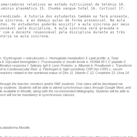
omarcadores relativos ao estado nutricional de Selênio 10. 
umínio plasmático 15. Chumbo sangue total 16. Cortisol 17. 
rendizado. A tutoria dos estudantes também se fará presente, 
a síncrona, e as demais aulas de forma presencial. Na aula 
tes. Os estudantes poderão assistir a aula síncrona por meio 
onsável pela disciplina. A aula síncrona será gravada e 
 com o docente responsável pela disciplina durante as três 
atória na aula síncrona.
. Erythrogram + reticulocytes c. Hemoglobin metabolism 3. Lipid profile: a. Total
mia b. Glycated hemoglobin c. Fructosamine d. Insulin levels e. HOMA-IR f. C-peptide 5.
ative response f. Salivary IgA 6. Liver Proteins: a. Albumin b. Prealbumin c. Transferrin
d to Cardiovascular Risk: a. Fibrinogen b. high-sensitivity CRP (hs-CRP) c. serum
arkers related to the nutritional status of Zinc 11. Vitamin C 12. Creatinine 13. Urea 14.
t, through the teacher, monitors and/or PAE students. One class will be developed via
) by students. Students will be able to attend synchronous class through Google Meet, and
de available in Moodle, along with the recommended bibliography. Students will be able to
ndance will not be mandatory in synchronous classes.
na plataforma Moodle.