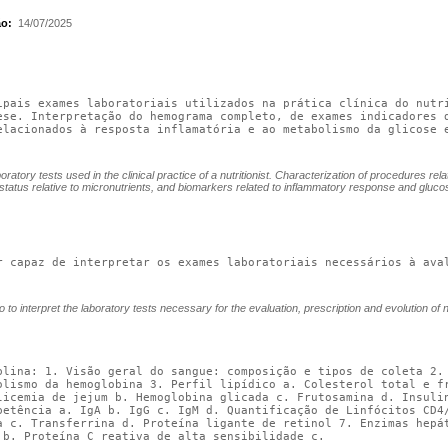
ão:
14/07/2025
ipais exames laboratoriais utilizados na prática clínica do nutri
ese. Interpretação do hemograma completo, de exames indicadores d
elacionados à resposta inflamatória e ao metabolismo da glicose e
oratory tests used in the clinical practice of a nutritionist. Characterization of procedures re
al status relative to micronutrients, and biomarkers related to inflammatory response and glucos
r capaz de interpretar os exames laboratoriais necessários à aval
 to interpret the laboratory tests necessary for the evaluation, prescription and evolution of nut
plina: 1. Visão geral do sangue: composição e tipos de coleta 2. 
olismo da hemoglobina 3. Perfil lipídico a. Colesterol total e fr
licemia de jejum b. Hemoglobina glicada c. Frutosamina d. Insulin
petência a. IgA b. IgG c. IgM d. Quantificação de Linfócitos CD4/
a c. Transferrina d. Proteína ligante de retinol 7. Enzimas hepát
 b. Proteína C reativa de alta sensibilidade c.