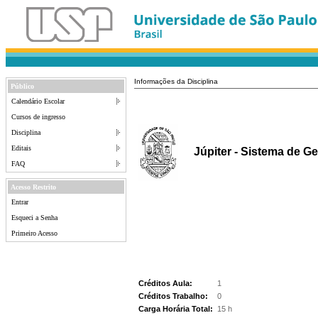
Informações da Disciplina
Público
Calendário Escolar
Cursos de ingresso
Disciplina
Editais
Júpiter - Sistema de G
FAQ
Acesso Restrito
Entrar
Esqueci a Senha
Primeiro Acesso
Créditos Aula:
1
Créditos Trabalho:
0
Carga Horária Total:
15 h