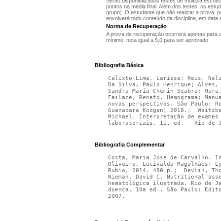
Serão disponibilizados testes de múltipla escol
pontos na média final. Além dos testes, os estu
grupo). O estudante que não realizar a prova, 
envolverá todo conteúdo da disciplina, em data 
Norma de Recuperação
A prova de recuperação ocorrerá apenas para q
mínimo, nota igual a 5,0 para ser aprovado.
Bibliografia Básica
Calixto-Lima, Larissa; Reis, Nelz
Da Silva, Paulo Henrique; Alves,
Sandra Maria Chemin Seabra; Mura,
Failace, Renato. Hemograma: Manu
novas perspectivas. São Paulo: R
Guanabara Koogan; 2018.;  Waitzb
Michael. Interpretação de exames
laboratoriais. 11. ed. - Rio de 
Bibliografia Complementar
Costa, Maria José de Carvalho. I
Oliveira, Lucivalda Magalhães; L
Rubio, 2014. 480 p.;  Devlin, Th
Nieman, David C. Nutritional ass
hematológica ilustrada. Rio de J
doença. 10a ed., São Paulo: Edit
2007.  