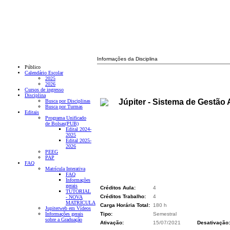
Informações da Disciplina
Público
Calendário Escolar
2025
2026
Cursos de ingresso
Disciplina
Júpiter - Sistema de Gestão
Busca por Disciplinas
Busca por Turmas
Editais
Programa Unificado
de Bolsas(PUB)
Edital 2024-
2025
Edital 2025-
2026
PEEG
PAP
FAQ
Matrícula Interativa
FAQ
Informações
gerais
Créditos Aula:
4
TUTORIAL
Créditos Trabalho:
4
- NOVA
MATRÍCULA
Carga Horária Total:
180 h
Jupiterweb em Vídeos
Informações gerais
Tipo:
Semestral
sobre a Graduação
Ativação:
15/07/2021
Desativação: