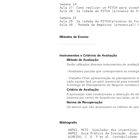
Semana 14
Aula 27: Como realizar um PITCH para inves
Aula 28: 1a rodada de PITCH (processo do F
Semana 15
Aula 29: 2a rodada de PITCH(processo do Fu
Aula 30 : Rodada de Negócios (presencial) 
Métodos de Ensino
....................
Instrumentos e Critérios de Avaliação
Método de Avaliação
Serão utilizados diversos instrumentos de avaliaç
- Atividades parciais que correspondem as entreg
- Trabalho Final: apresentação do planejamento 
cada equipe fará um pitch presencial para investid
A entrega do Planejamento do Negocio constitui-se
Critério de Avaliação
A aprovação está condicionada a obtenção da média
(setenta por cento) de frequência nas aulas, ao l
Norma de Recuperação
Os alunos que não alcançarem os critérios de ap
Bibliografia
ANPEI, MCTI. Simulador dos incentivos 
ANPEI. Guia Prático da Inovação. dispo
ALMEIDA, J. E. F.et al. Contabilidade 