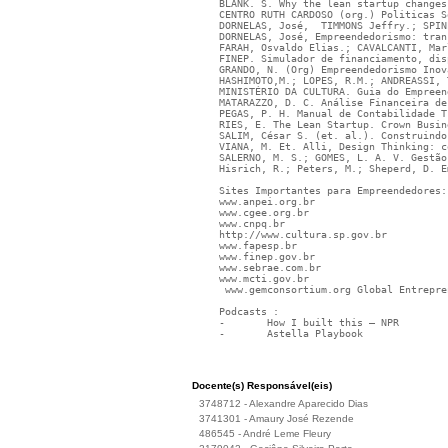
BLANK. S. Why the lean startup changes
CENTRO RUTH CARDOSO (org.) Politicas S
DORNELAS, José,  TIMMONS Jeffry.; SPIN
DORNELAS, José, Empreendedorismo: tran
FARAH, Osvaldo Elias.; CAVALCANTI, Mar
FINEP. Simulador de financiamento, dis
GRANDO, N. (Org) Empreendedorismo Inov
HASHIMOTO,M.; LOPES, R.M.; ANDREASSI, 
MINISTÉRIO DA CULTURA. Guia do Empreen
MATARAZZO, D. C. Análise Financeira de
PEGAS, P. H. Manual de Contabilidade T
RIES, E. The Lean Startup. Crown Busin
SALIM, César S. (et. al.). Construindo
VIANA, M. Et. Alli, Design Thinking: c
SALERNO, M. S.; GOMES, L. A. V. Gestão
Hisrich, R.; Peters, M.; Sheperd, D. E
Sites Importantes para Empreendedores:
www.anpei.org.br
www.cgee.org.br
www.cnpq.br
http://www.cultura.sp.gov.br
www.fapesp.br
www.finep.gov.br
www.sebrae.com.br
www.mcti.gov.br
 www.gemconsortium.org Global Entrepr
Podcasts : 
-	How I built this – NPR
-	Astella Playbook
Docente(s) Responsável(eis)
3748712 - Alexandre Aparecido Dias
3741301 - Amaury José Rezende
486545 - André Leme Fleury