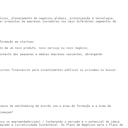
ócios, planejamento de negócios globais, prototipação e tecnologia, 
er propostas de empresas inovadoras nos mais diferentes segmentos de 
formação em startups.
to de um novo produto, novo serviço ou novo negócio;
ontexto das pequenas e médias empresas nascentes, abrangendo 
cursos financeiros para investimentos públicos ou privados ou buscar 
cesso de matchmaking de acordo com a área de formação e a área de 
começam? 
sco no empreendedorismo) / Conhecendo o mercado e o potencial da ideia 
egrado e Lucratividade Sustentável. Do Plano de Negócios para o Plano de 