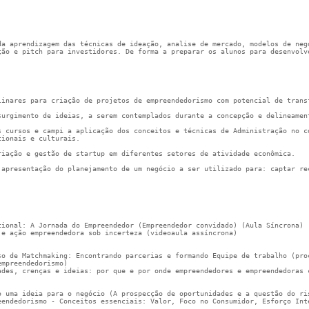
da aprendizagem das técnicas de ideação, analise de mercado, modelos de neg
ção e pitch para investidores. De forma a preparar os alunos para desenvolv
linares para criação de projetos de empreendedorismo com potencial de trans
surgimento de ideias, a serem contemplados durante a concepção e delineamen
s cursos e campi a aplicação dos conceitos e técnicas de Administração no c
cionais e culturais.
riação e gestão de startup em diferentes setores de atividade econômica.
 apresentação do planejamento de um negócio a ser utilizado para: captar re
cional: A Jornada do Empreendedor (Empreendedor convidado) (Aula Síncrona)
 e ação empreendedora sob incerteza (videoaula assíncrona)
so de Matchmaking: Encontrando parcerias e formando Equipe de trabalho (pro
empreendedorismo)
ades, crenças e ideias: por que e por onde empreendedores e empreendedoras 
o uma ideia para o negócio (A prospecção de oportunidades e a questão do ri
eendedorismo - Conceitos essenciais: Valor, Foco no Consumidor, Esforço Int