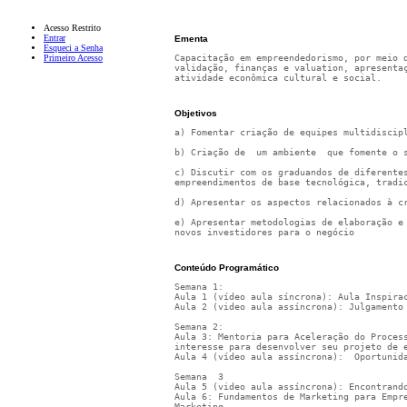
Acesso Restrito
Entrar
Ementa
Esqueci a Senha
Primeiro Acesso
Capacitação em empreendedorismo, por meio 
validação, finanças e valuation, apresenta
atividade econômica cultural e social.
Objetivos
a) Fomentar criação de equipes multidiscip
b) Criação de  um ambiente  que fomente o 
c) Discutir com os graduandos de diferente
empreendimentos de base tecnológica, tradi
d) Apresentar os aspectos relacionados à c
e) Apresentar metodologias de elaboração e
novos investidores para o negócio
Conteúdo Programático
Semana 1:	
Aula 1 (vídeo aula síncrona): Aula Inspira
Aula 2 (video aula assíncrona): Julgamento
Semana 2:
Aula 3: Mentoria para Aceleração do Proces
interesse para desenvolver seu projeto de 
Aula 4 (vídeo aula assíncrona):  Oportunid
Semana  3 
Aula 5 (video aula assíncrona): Encontrand
Aula 6: Fundamentos de Marketing para Empr
Marketing.