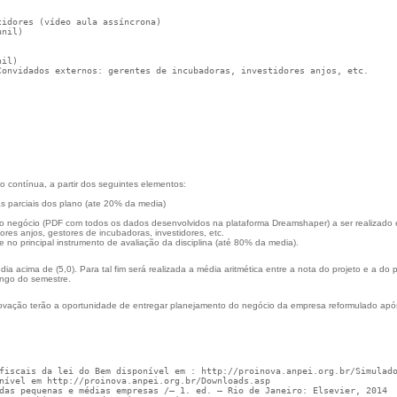
tidores (vídeo aula assíncrona) 
unil)
nil)
Convidados externos: gerentes de incubadoras, investidores anjos, etc.
ão contínua, a partir dos seguintes elementos:
as parciais dos plano (ate 20% da media)
do negócio (PDF com todos os dados desenvolvidos na plataforma Dreamshaper) a ser realizado 
ores anjos, gestores de incubadoras, investidores, etc.
 no principal instrumento de avaliação da disciplina (até 80% da media).
 acima de (5,0). Para tal fim será realizada a média aritmética entre a nota do projeto e a do 
ongo do semestre.
rovação terão a oportunidade de entregar planejamento do negócio da empresa reformulado após
fiscais da lei do Bem disponível em : http://proinova.anpei.org.br/Simulad
nível em http://proinova.anpei.org.br/Downloads.asp
das pequenas e médias empresas /– 1. ed. – Rio de Janeiro: Elsevier, 2014