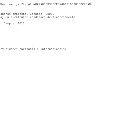
eDownload.jsp?fileId=8A7A83CB31BFE9740131D32019BC2DAD 
equenas empresas. Cengage, 2008.
-ajuda-a-calcular-condicoes-de-financiamento
s. Campus, 2012.
ortunidades nacionais e internacionais)