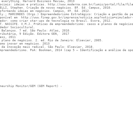
 everything. Harvard Business Review, 2013
ociais: ideias e praticas. http://www.moderna.com.br/lumis/portal/file/fil
ELLI, Stephen. Criação de novos negócios. 8ª. Ed. Campus, 2010. 
sformando ideias em negócios. Campus, 4ª. Ed. 2012.
ly.; MARCONDES (Orgs.) Empreendedorismo Estratégico: Criação e gestão de p
ponível em  http://www.finep.gov.br/imprensa/noticia.asp?noticia=simulador
ador: como criar star-ups de tecnologia no Brasil. Evora, 2012.
T. NASSIFE. V.M.J. Práticas de empreendedorismo: casos e planos de negócio
dedor Sociocultural. 
 Balanços. 7 ed. São Paulo: Atlas, 2010.
ributária, 9 Edição. Editora GEN,  2017
ess, 2011
 plano de negócios. 2. ed. Rio de Janeiro: Elsevier, 2005. 
omo inovar em negócios. 2013 
 da Inovação mais radical. São Paulo: Elsevier, 2018.
mpreendedorismo. PoA: Bookman, 2014 (cap 5 – Identificação e análise de op
eneurship Monitor/GEM (GEM Report) -