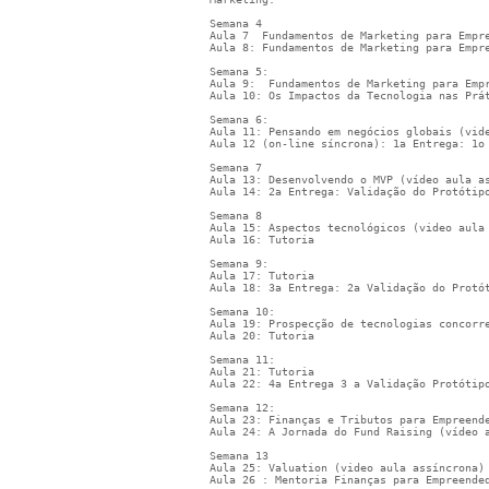
Semana 4
Aula 7  Fundamentos de Marketing para Empr
Aula 8: Fundamentos de Marketing para Empr
Semana 5:
Aula 9:  Fundamentos de Marketing para Emp
Aula 10: Os Impactos da Tecnologia nas Prá
Semana 6: 
Aula 11: Pensando em negócios globais (vid
Aula 12 (on-line síncrona): 1a Entrega: 1o
Semana 7
Aula 13: Desenvolvendo o MVP (vídeo aula a
Aula 14: 2a Entrega: Validação do Protótip
Semana 8 
Aula 15: Aspectos tecnológicos (video aula
Aula 16: Tutoria
Semana 9: 
Aula 17: Tutoria
Aula 18: 3a Entrega: 2a Validação do Protó
Semana 10:
Aula 19: Prospecção de tecnologias concorr
Aula 20: Tutoria
Semana 11:
Aula 21: Tutoria
Aula 22: 4a Entrega 3 a Validação Protótip
Semana 12:
Aula 23: Finanças e Tributos para Empreend
Aula 24: A Jornada do Fund Raising (vídeo 
Semana 13 
Aula 25: Valuation (video aula assíncrona)
Aula 26 : Mentoria Finanças para Empreende