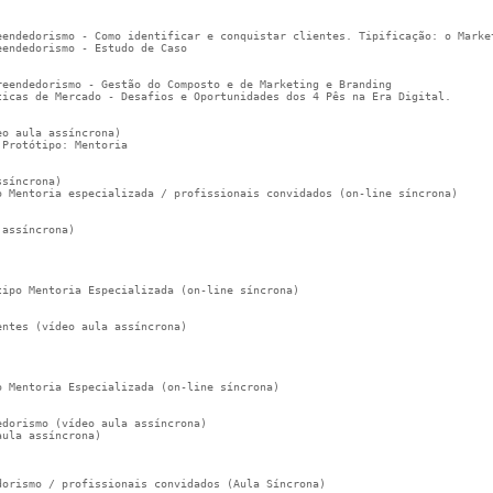
eendedorismo - Como identificar e conquistar clientes. Tipificação: o Marke
eendedorismo - Estudo de Caso  
reendedorismo - Gestão do Composto e de Marketing e Branding
ticas de Mercado - Desafios e Oportunidades dos 4 Pês na Era Digital.
eo aula assíncrona)
 Protótipo: Mentoria 
ssíncrona)
o Mentoria especializada / profissionais convidados (on-line síncrona)
 assíncrona)
tipo Mentoria Especializada (on-line síncrona)
entes (vídeo aula assíncrona)
o Mentoria Especializada (on-line síncrona)
edorismo (vídeo aula assíncrona)
aula assíncrona)
dorismo / profissionais convidados (Aula Síncrona)