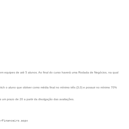
em equipes de até 5 alunos. Ao final do curso haverá uma Rodada de Negócios, na qual
pitch o aluno que obtiver como média final no mínimo três (3,0) e possuir no mínimo 70%
 um prazo de 20 a partir da divulgação das avaliações.
orFinanceiro.aspx