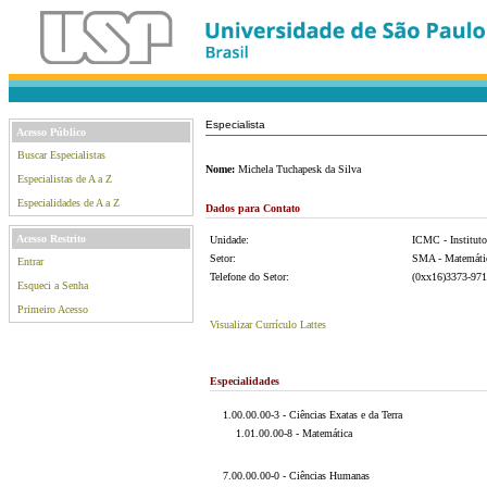
Especialista
Acesso Público
Buscar Especialistas
Nome:
Michela Tuchapesk da Silva
Especialistas de A a Z
Especialidades de A a Z
Dados para Contato
Acesso Restrito
Unidade:
ICMC - Institut
Setor:
SMA - Matemáti
Entrar
Telefone do Setor:
(0xx16)3373-971
Esqueci a Senha
Primeiro Acesso
Visualizar Currículo Lattes
Especialidades
1.00.00.00-3 - Ciências Exatas e da Terra
1.01.00.00-8 - Matemática
7.00.00.00-0 - Ciências Humanas