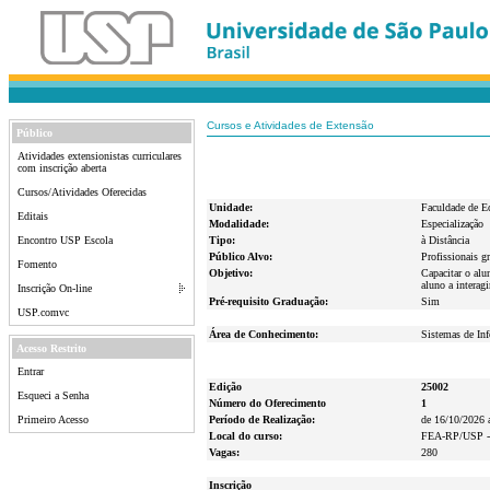
Cursos e Atividades de Extensão
Público
Atividades extensionistas curriculares
com inscrição aberta
Cursos/Atividades Oferecidas
Unidade:
Faculdade de E
Editais
Modalidade:
Especialização
Encontro USP Escola
Tipo:
à Distância
Público Alvo:
Profissionais g
Fomento
Objetivo:
Capacitar o alu
aluno a interag
Inscrição On-line
Pré-requisito Graduação:
Sim
USP.comvc
Área de Conhecimento:
Sistemas de In
Acesso Restrito
Entrar
Edição
25002
Esqueci a Senha
Número do Oferecimento
1
Primeiro Acesso
Período de Realização:
de 16/10/2026 
Local do curso:
FEA-RP/USP - A
Vagas:
280
Inscrição