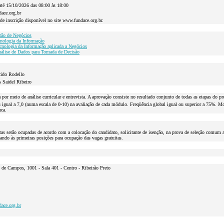
até 15/10/2026 das 08:00 às 18:00
ace.org.br
 de inscrição disponível no site www.fundace.org.br.
tão de Negócios
cnologia da Informação
cnologia da Informação aplicada a Negócios
álise de Dados para Tomada de Decisão
cido Rodello
 Saidel Ribeiro
a por meio de análise curricular e entrevista. A aprovação consiste no resultado conjunto de todas as etapas do pr
igual a 7,0 (numa escala de 0-10) na avaliação de cada módulo. Freqüência global igual ou superior a 75%. Monog
nca.
tas serão ocupadas de acordo com a colocação do candidato, solicitante de isenção, na prova de seleção comum a t
ando às primeiras posições para ocupação das vagas gratuitas.
 de Campos, 1001 - Sala 401 - Centro - Ribeirão Preto
ace.org.br