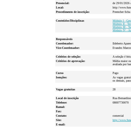
Presencial:
de 29/01/2026 
Local:
http://www.fund
Procedimento de inscrição:
Preencher ficha
Conteúdos/Disciplinas
Módulo I - Ges
Módulo II - Te
Módulo III - Te
Módulo IV - An
Responsáveis
Coordenador:
Ildeberto Apare
Vice-Coordenador:
Evandro Marcos
Critérios de seleção:
A seleção é feit
Critérios de aprovação:
Média maior ou 
avaliada por ba
Curso
Pago
Isenções:
As vagas gratui
os demais, pass
Vagas gratuitas
28
Local de inscrição
Rua Bernardino
Telefone:
08007730070
Ramal:
Fax:
Contato:
comercial
Site:
http://www.fund
E-mail: