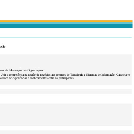
ação
emas de Informação nas Organizações.
; Unir a competência na gestão de negócios aos recursos de Tecnologia e Sistemas de Informação; Capacitar o
 troca de experiências e conhecimentos entre os participantes.