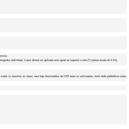
ocesso.
rafia individual, à qual deverá ser aplicada nota igual ou superior a sete (7) (numa escala de 0-10),
odos os inscritos no curso; caso haja funcionários da USP entre os solicitantes, estes terão preferência sobre