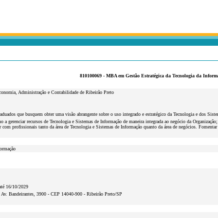
810100069 - MBA em Gestão Estratégica da Tecnologia da Inform
conomia, Administração e Contabilidade de Ribeirão Preto
raduados que busquem obter uma visão abrangente sobre o uso integrado e estratégico da Tecnologia e dos Sist
no a gerenciar recursos de Tecnologia e Sistemas de Informação de maneira integrada ao negócio da Organização
ir com profissionais tanto da área de Tecnologia e Sistemas de Informação quanto da área de negócios. Fomentar a
formação
até 16/10/2029
v. Bandeirantes, 3900 - CEP 14040-900 - Ribeirão Preto/SP