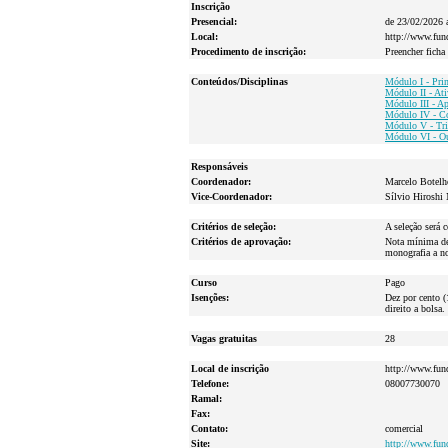
Inscrição
Presencial:
de 23/02/2026 
Local:
http://www.fund
Procedimento de inscrição:
Preencher ficha
Conteúdos/Disciplinas
Módulo I - Prin
Módulo II - Ati
Módulo III - A
Módulo IV - Co
Módulo V - Tri
Módulo VI - Ou
Responsáveis
Coordenador:
Marcelo Botelh
Vice-Coordenador:
Sílvio Hiroshi
Critérios de seleção:
A seleção será 
Critérios de aprovação:
Nota mínima de 
monografia a no
Curso
Pago
Isenções:
Dez por cento (
direito a bolsa
Vagas gratuitas
28
Local de inscrição
http://www.fund
Telefone:
08007730070
Ramal:
Fax:
Contato:
comercial
Site:
http://www.fund