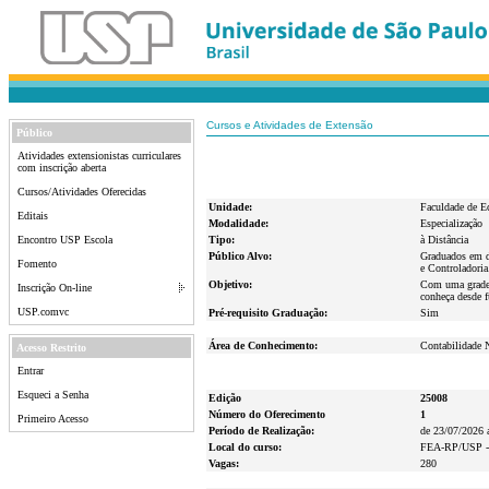
Cursos e Atividades de Extensão
Público
Atividades extensionistas curriculares
com inscrição aberta
Cursos/Atividades Oferecidas
Unidade:
Faculdade de E
Editais
Modalidade:
Especialização
Encontro USP Escola
Tipo:
à Distância
Público Alvo:
Graduados em di
Fomento
e Controladoria
Objetivo:
Com uma grade e
Inscrição On-line
conheça desde 
USP.comvc
Pré-requisito Graduação:
Sim
Área de Conhecimento:
Contabilidade 
Acesso Restrito
Entrar
Esqueci a Senha
Edição
25008
Número do Oferecimento
1
Primeiro Acesso
Período de Realização:
de 23/07/2026 
Local do curso:
FEA-RP/USP - A
Vagas:
280