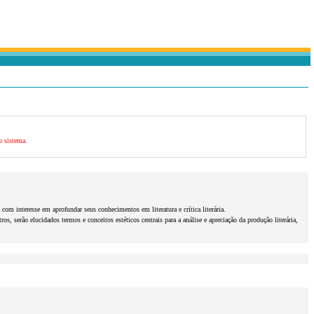
o sistema.
 com interesse em aprofundar seus conhecimentos em literatura e crítica literária.
s, serão elucidados termos e conceitos estéticos centrais para a análise e apreciação da produção literária,