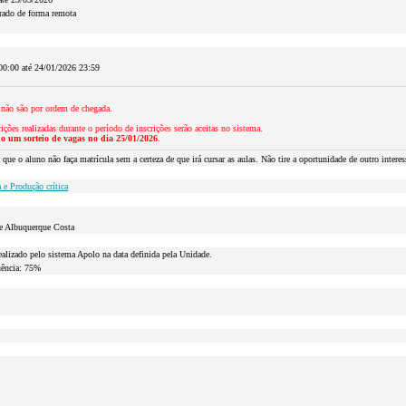
rado de forma remota
00:00 até 24/01/2026 23:59
 não são por ordem de chegada.
ições realizadas durante o período de inscrições serão aceitas no sistema.
do um sorteio de vagas no dia 25/01/2026
.
e o aluno não faça matrícula sem a certeza de que irá cursar as aulas. Não tire a oportunidade de outro intere
a e Produção crítica
de Albuquerque Costa
realizado pelo sistema Apolo na data definida pela Unidade.
uência: 75%