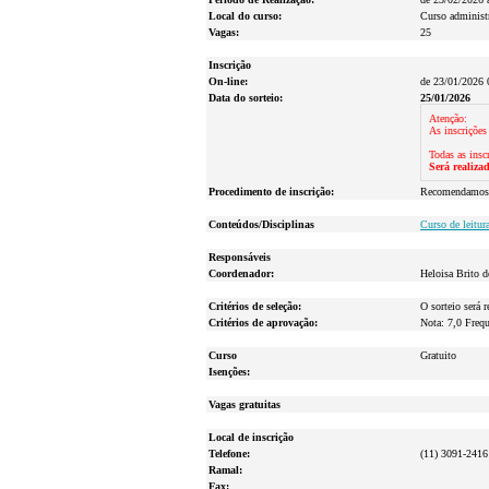
Local do curso:
Curso administ
Vagas:
25
Inscrição
On-line:
de 23/01/2026 
Data do sorteio:
25/01/2026
Atenção:
As inscrições
Todas as inscr
Será realiza
Procedimento de inscrição:
Recomendamos qu
Conteúdos/Disciplinas
Curso de leitur
Responsáveis
Coordenador:
Heloisa Brito 
Critérios de seleção:
O sorteio será 
Critérios de aprovação:
Nota: 7,0 Freq
Curso
Gratuito
Isenções:
Vagas gratuitas
Local de inscrição
Telefone:
(11) 3091-2416
Ramal:
Fax: