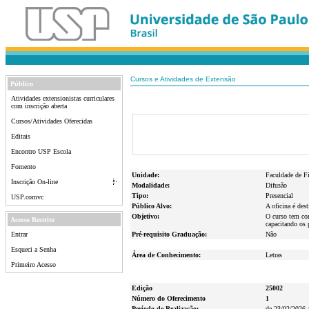
Cursos e Atividades de Extensão
Público
Atividades extensionistas curriculares
com inscrição aberta
Cursos/Atividades Oferecidas
Editais
Encontro USP Escola
Fomento
Unidade:
Faculdade de Fi
Inscrição On-line
Modalidade:
Difusão
Tipo:
Presencial
USP.comvc
Público Alvo:
A oficina é des
Objetivo:
O curso tem com
Acesso Restrito
capacitando os 
Entrar
Pré-requisito Graduação:
Não
Esqueci a Senha
Área de Conhecimento:
Letras
Primeiro Acesso
Edição
25002
Número do Oferecimento
1
Período de Realização:
de 23/02/2026 