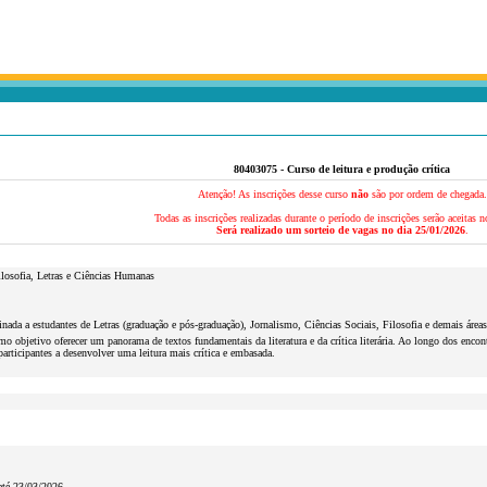
80403075 - Curso de leitura e produção crítica
Atenção! As inscrições desse curso
não
são por ordem de chegada.
Todas as inscrições realizadas durante o período de inscrições serão aceitas n
Será realizado um sorteio de vagas no dia 25/01/2026
.
losofia, Letras e Ciências Humanas
tinada a estudantes de Letras (graduação e pós-graduação), Jornalismo, Ciências Sociais, Filosofia e demais áreas
o objetivo oferecer um panorama de textos fundamentais da literatura e da crítica literária. Ao longo dos encontro
participantes a desenvolver uma leitura mais crítica e embasada.
até 23/03/2026