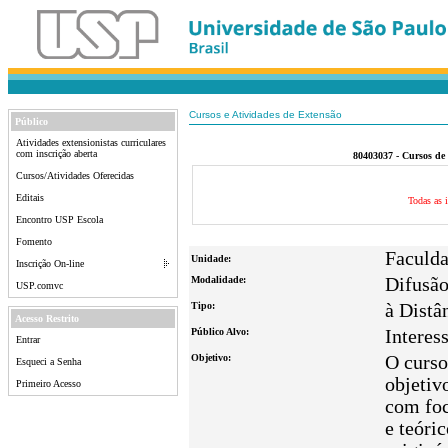
Cursos e Atividades de Extensão
Público
Atividades extensionistas curriculares
com inscrição aberta
80403037 - Cursos de 
Cursos/Atividades Oferecidas
Editais
Todas as i
Encontro USP Escola
Fomento
Faculda
Unidade:
Inscrição On-line
Modalidade:
Difusã
USP.comvc
Tipo:
à Distâ
Acesso Restrito
Público Alvo:
Interes
Entrar
Objetivo:
O curso
Esqueci a Senha
objetiv
Primeiro Acesso
com foc
e teóri