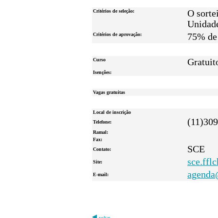
Critérios de seleção:
O sorte
Unidad
Critérios de aprovação:
75% de 
Curso
Gratuit
Isenções:
Vagas gratuitas
Local de inscrição
(11)30
Telefone:
Ramal:
Fax:
SCE
Contato:
sce.fflc
Site:
agenda
E-mail:
voltar