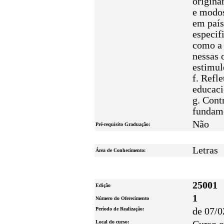
originá
e modos
em país
especifi
como a 
nessas 
estimul
f. Refl
educaci
g. Cont
fundame
Não
Pré-requisito Graduação:
Letras
Área de Conhecimento:
25001
Edição
1
Número do Oferecimento
Período de Realização:
de 07/0
Local do curso: