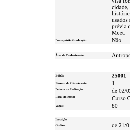
visa fo
cidade,
históri
usados 
prévia 
Meet.
Não
Pré-requisito Graduação:
Antropo
Área de Conhecimento:
25001
Edição
1
Número do Oferecimento
Período de Realização:
de 02/0
Local do curso:
Curso O
80
Vagas:
Inscrição
de 21/0
On-line: