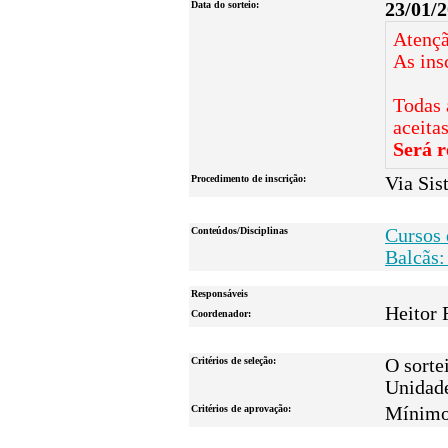
Data do sorteio:
23/01/
Atençã
As ins
Todas 
aceita
Será r
Procedimento de inscrição:
Via Sis
Conteúdos/Disciplinas
Cursos 
Balcãs:
Responsáveis
Heitor 
Coordenador:
Critérios de seleção:
O sorte
Unidad
Critérios de aprovação:
Mínimo 