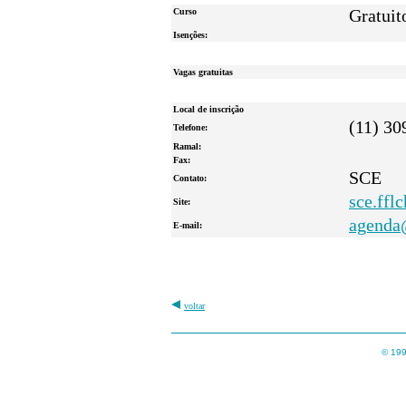
Curso
Gratuit
Isenções:
Vagas gratuitas
Local de inscrição
(11) 30
Telefone:
Ramal:
Fax:
SCE
Contato:
sce.fflc
Site:
agenda
E-mail:
voltar
© 199