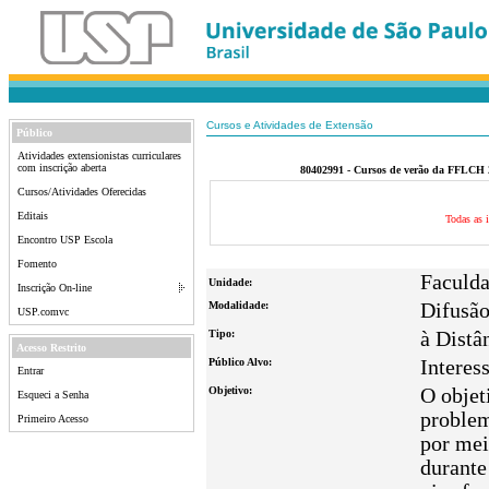
Cursos e Atividades de Extensão
Público
Atividades extensionistas curriculares
com inscrição aberta
80402991 - Cursos de verão da FFLCH 20
Cursos/Atividades Oferecidas
Editais
Todas as i
Encontro USP Escola
Fomento
Faculda
Unidade:
Inscrição On-line
Modalidade:
Difusã
USP.comvc
Tipo:
à Distâ
Acesso Restrito
Público Alvo:
Interes
Entrar
Objetivo:
O objet
Esqueci a Senha
problem
Primeiro Acesso
por mei
durante