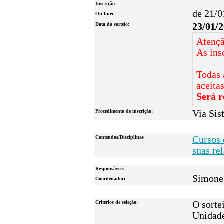
Inscrição
de 21/0
On-line:
Data do sorteio:
23/01/
Atençã
As ins
Todas 
aceita
Será r
Procedimento de inscrição:
Via Sis
Conteúdos/Disciplinas
Cursos 
suas re
Responsáveis
Simone 
Coordenador:
Critérios de seleção:
O sorte
Unidad