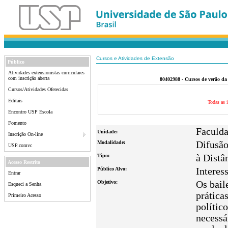
Cursos e Atividades de Extensão
Público
Atividades extensionistas curriculares
com inscrição aberta
80402988 - Cursos de verão da
Cursos/Atividades Oferecidas
Editais
Todas as i
Encontro USP Escola
Fomento
Faculda
Unidade:
Inscrição On-line
Modalidade:
Difusã
USP.comvc
Tipo:
à Distâ
Acesso Restrito
Público Alvo:
Interes
Entrar
Objetivo:
Os bail
Esqueci a Senha
prática
Primeiro Acesso
polític
necessá