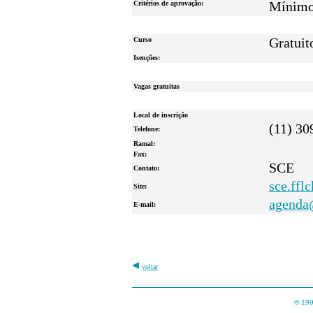
Critérios de aprovação:
Mínimo 
Curso
Gratuit
Isenções:
Vagas gratuitas
Local de inscrição
(11) 30
Telefone:
Ramal:
Fax:
SCE
Contato:
sce.fflc
Site:
agenda
E-mail:
voltar
© 199