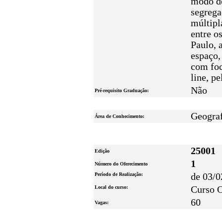
modo de
segrega
múltipl
entre o
Paulo, 
espaço,
com foc
line, p
Não
Pré-requisito Graduação:
Geograf
Área de Conhecimento:
25001
Edição
1
Número do Oferecimento
Período de Realização:
de 03/0
Local do curso:
Curso O
60
Vagas: