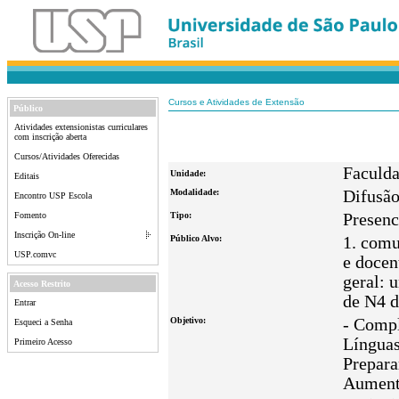
Cursos e Atividades de Extensão
Público
Atividades extensionistas curriculares
com inscrição aberta
Cursos/Atividades Oferecidas
Faculda
Unidade:
Editais
Modalidade:
Difusã
Encontro USP Escola
Fomento
Tipo:
Presenc
Inscrição On-line
Público Alvo:
1. comu
USP.comvc
e docen
geral: 
Acesso Restrito
de N4 d
Entrar
Objetivo:
- Compl
Esqueci a Senha
Línguas
Primeiro Acesso
Prepara
Aumenta