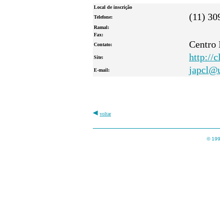
Local de inscrição
(11) 30
Telefone:
Ramal:
Fax:
Centro 
Contato:
http://c
Site:
japcl@u
E-mail:
voltar
© 199