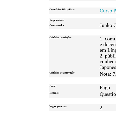
Conteúdos/Disciplinas
Curso P
Responsáveis
Junko 
Coordenador:
Critérios de seleção:
1. comu
e docen
em Líng
2. públ
conhec
Japones
Critérios de aprovação:
Nota: 7
Curso
Pago
Isenções:
Questio
Vagas gratuitas
2