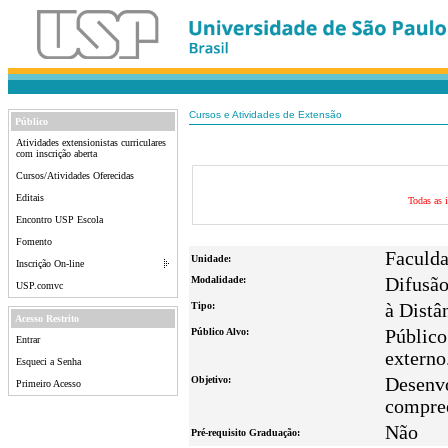
Cursos e Atividades de Extensão
Público
Atividades extensionistas curriculares
com inscrição aberta
Cursos/Atividades Oferecidas
Editais
Todas as i
Encontro USP Escola
Fomento
Faculda
Unidade:
Inscrição On-line
Modalidade:
Difusã
USP.comvc
Tipo:
à Distâ
Acesso Restrito
Público Alvo:
Público
Entrar
externo
Esqueci a Senha
Objetivo:
Desenvo
Primeiro Acesso
compree
Não
Pré-requisito Graduação: