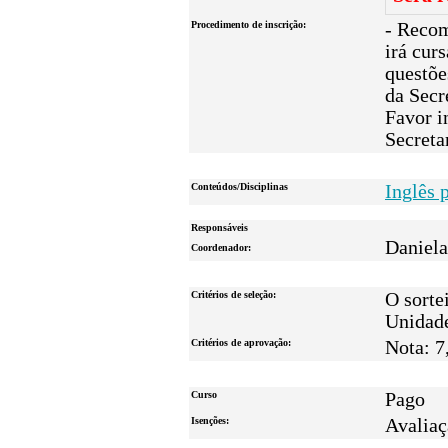
Procedimento de inscrição:
- Recom
irá cur
questõe
da Secr
Favor i
Secreta
Conteúdos/Disciplinas
Inglês 
Responsáveis
Daniela
Coordenador:
Critérios de seleção:
O sorte
Unidad
Critérios de aprovação:
Nota: 7
Curso
Pago
Isenções:
Avalia