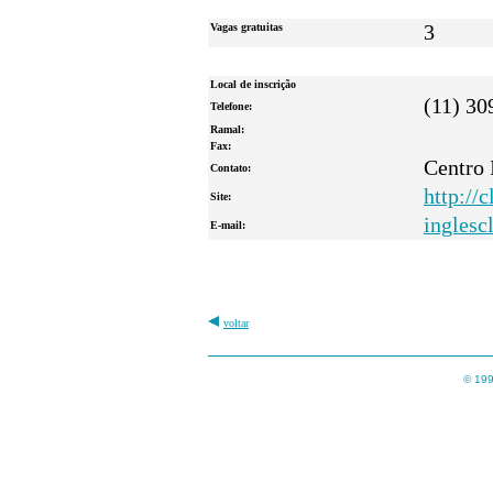
Vagas gratuitas
3
Local de inscrição
(11) 30
Telefone:
Ramal:
Fax:
Centro 
Contato:
http://c
Site:
inglesc
E-mail:
voltar
© 199