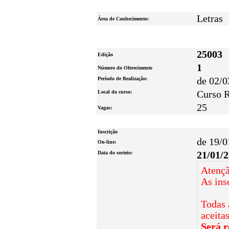
Letras
Área de Conhecimento:
25003
Edição
1
Número do Oferecimento
Período de Realização:
de 02/0
Local do curso:
Curso R
25
Vagas:
Inscrição
de 19/0
On-line:
Data do sorteio:
21/01/
Atençã
As ins
Todas 
aceita
Será r