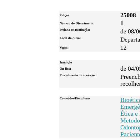
25008
Edição
1
Número do Oferecimento
Período de Realização:
de 08/0
Local do curso:
Departa
12
Vagas:
Inscrição
de 04/0
On-line:
Procedimento de inscrição:
Preench
recolher
Conteúdos/Disciplinas
Bioétic
Emergê
Ética e
Metodo
Odontop
Pacient