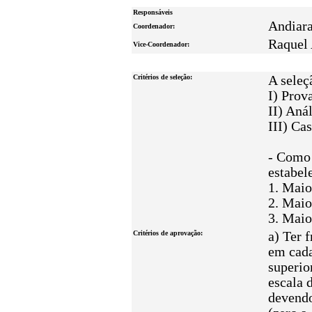
Responsáveis
Andiara
Coordenador:
Raquel 
Vice-Coordenador:
Critérios de seleção:
A seleç
I) Prov
II) Aná
III) Ca
- Como 
estabel
1. Maio
2. Maio
3. Maio
Critérios de aprovação:
a) Ter 
em cada
superio
escala 
devendo