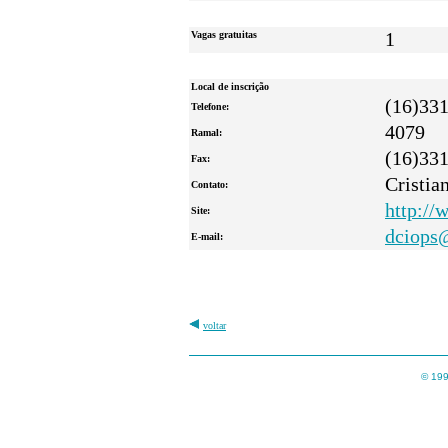
Vagas gratuitas
1
Local de inscrição
(16)33
Telefone:
4079
Ramal:
(16)33
Fax:
Cristia
Contato:
http://
Site:
dciops@
E-mail:
voltar
© 199