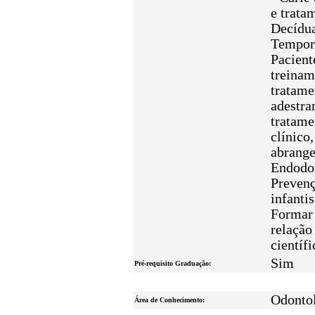
e trata
Decídua
Temporo
Pacient
treinam
tratame
adestra
tratame
clínico
abrange
Endodon
Prevenç
infanti
Formar 
relação
científi
Sim
Pré-requisito Graduação:
Odonto
Área de Conhecimento: