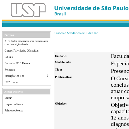
Cursos e Atividades de Extensão
Público
Atividades extensionistas curriculares
com inscrição aberta
Cursos/Atividades Oferecidas
Faculda
Unidade:
Editais
Modalidade:
Especia
Encontro USP Escola
Fomento
Tipo:
Presenc
Inscrição On-line
Público Alvo:
O Curso
USP.comvc
conclus
atuar c
Acesso Restrito
empresa
Entrar
Objetivo:
Objetiv
Esqueci a Senha
capacit
Primeiro Acesso
12 anos
diagnós