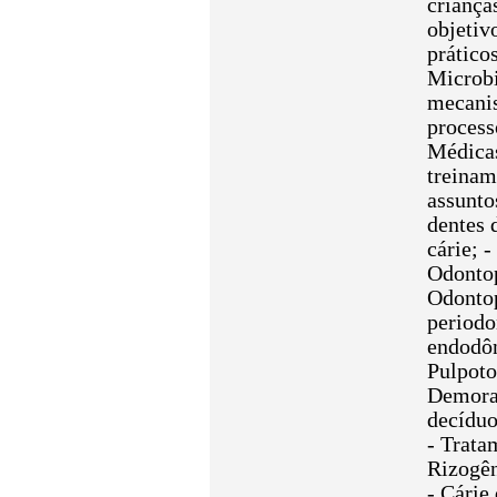
criança
objetiv
prático
Microbi
mecanis
process
Médicas
treinam
assunto
dentes 
cárie; 
Odontop
Odontop
periodo
endodôn
Pulpoto
Demora 
decíduo
- Trata
Rizogên
- Cárie