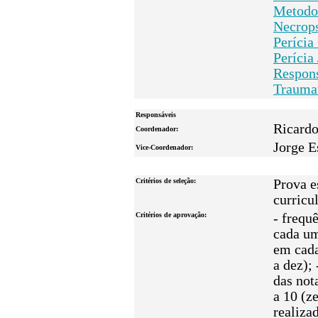
Metodo
Necrops
Perícia
Perícia
Respons
Traumat
Responsáveis
Ricardo
Coordenador:
Jorge E
Vice-Coordenador:
Critérios de seleção:
Prova e
curricu
Critérios de aprovação:
- frequ
cada um
em cada
a dez); 
das not
a 10 (z
realiza