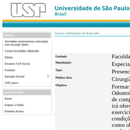
Cursos e Atividades de Extensão
Público
Atividades extensionistas curriculares
com inscrição aberta
Cursos/Atividades Oferecidas
Faculda
Unidade:
Editais
Modalidade:
Especia
Encontro USP Escola
Fomento
Tipo:
Presenc
Inscrição On-line
Público Alvo:
Cirurgi
USP.comvc
Objetivo:
Formar 
Odontol
Acesso Restrito
de comp
Entrar
irá ofe
Esqueci a Senha
exercíc
Primeiro Acesso
condiçõ
como o