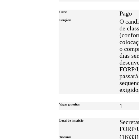
Curso
Pago
Isenções:
O candi
de clas
(confor
colocaç
o compr
dias se
desenvo
FORP/US
passará
sequenc
exigido
Vagas gratuitas
1
Local de inscrição
Secreta
FORP/
(16)33
Telefone: