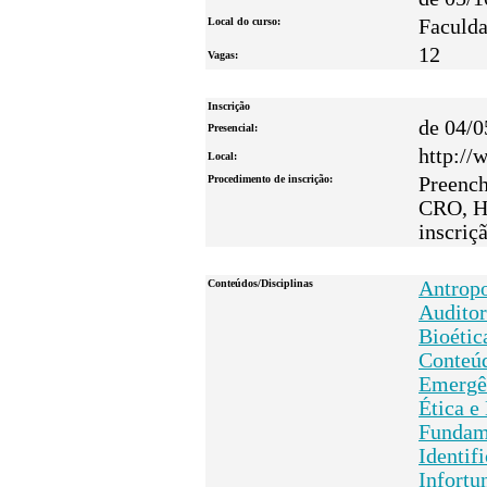
Local do curso:
Faculda
12
Vagas:
Inscrição
de 04/0
Presencial:
http://
Local:
Procedimento de inscrição:
Preench
CRO, Hi
inscriç
Conteúdos/Disciplinas
Antropo
Auditor
Bioétic
Conteúd
Emergê
Ética e
Fundame
Identif
Infortun