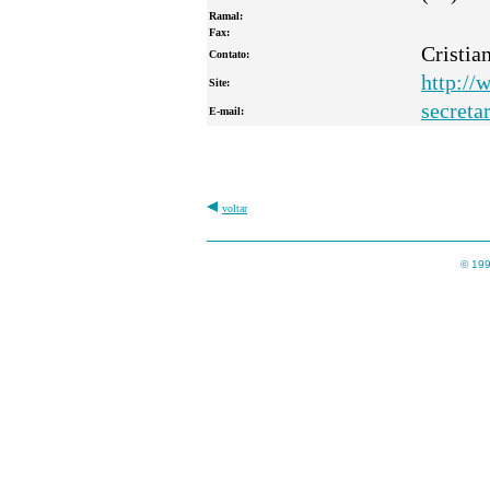
Ramal:
Fax:
Cristia
Contato:
http://
Site:
secreta
E-mail:
voltar
© 199