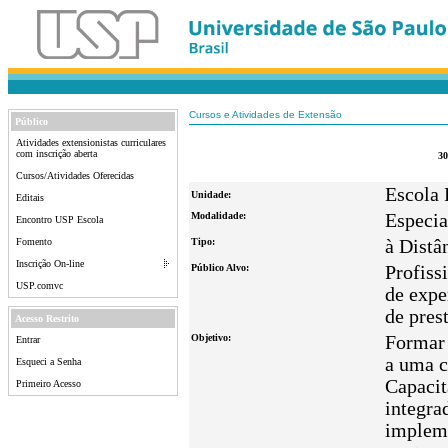
Cursos e Atividades de Extensão
Público
Atividades extensionistas curriculares
com inscrição aberta
3
Cursos/Atividades Oferecidas
Escola 
Unidade:
Editais
Modalidade:
Especia
Encontro USP Escola
Fomento
Tipo:
à Distâ
Inscrição On-line
Público Alvo:
Profiss
USP.comvc
de expe
de pres
Acesso Restrito
Objetivo:
Formar 
Entrar
a uma c
Esqueci a Senha
Capacit
Primeiro Acesso
integra
impleme