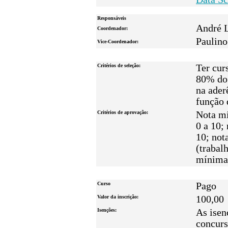
Responsáveis
André 
Coordenador:
Paulino
Vice-Coordenador:
Critérios de seleção:
Ter cur
80% do 
na ader
função 
Critérios de aprovação:
Nota mí
0 a 10;
10; not
(trabal
mínima
Curso
Pago
Valor da inscrição:
100,00
Isenções:
As isen
concurs