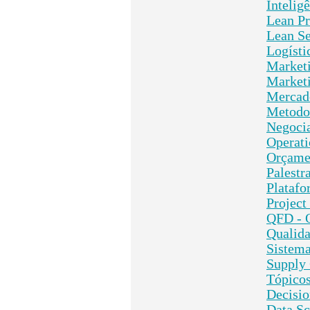
Inteligê
Lean Pr
Lean S
Logísti
Market
Marketi
Mercado
Metodol
Negoci
Operat
Orçame
Palestr
Platafo
Project
QFD - 
Qualida
Sistema
Supply
Tópicos
Decisio
Data Sc