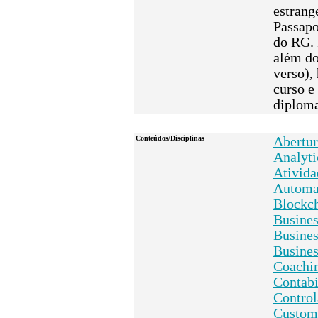
estrang
Passapo
do RG. 
além do
verso),
curso e
diploma
Conteúdos/Disciplinas
Abertur
Analyti
Ativida
Automaç
Blockc
Busines
Busine
Busines
Coachi
Contabi
Control
Custome