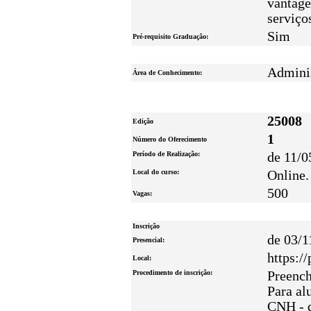
vantage
serviço
Sim
Pré-requisito Graduação:
Adminis
Área de Conhecimento:
25008
Edição
1
Número do Oferecimento
Período de Realização:
de 11/0
Local do curso:
Online.
500
Vagas:
Inscrição
de 03/1
Presencial:
https:/
Local:
Procedimento de inscrição:
Preench
Para al
CNH - q