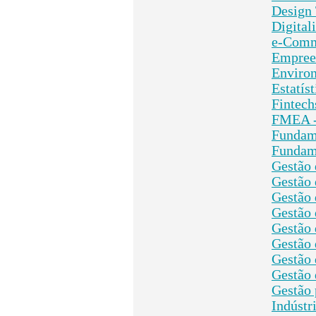
Design
Digital
e-Comm
Empree
Environ
Estatíst
Fintech
FMEA - 
Fundam
Fundam
Gestão 
Gestão 
Gestão 
Gestão 
Gestão
Gestão 
Gestão 
Gestão 
Gestão 
Indústr