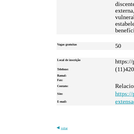
discent
externa
vulnera
estabel
benefíc
Vagas gratuitas
50
Local de inscrição
https:/
(11)42
Telefone:
Ramal:
Fax:
Relaci
Contato:
https:/
Site:
extens
E-mail:
voltar