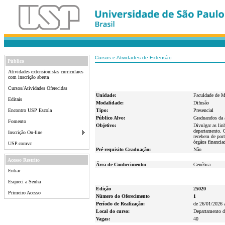
Cursos e Atividades de Extensão
Público
Atividades extensionistas curriculares
com inscrição aberta
Cursos/Atividades Oferecidas
Unidade:
Faculdade de M
Editais
Modalidade:
Difusão
Encontro USP Escola
Tipo:
Presencial
Público Alvo:
Graduandos da á
Fomento
Objetivo:
Divulgar as lin
departamento. 
Inscrição On-line
recebem de por
órgãos financia
USP.comvc
Pré-requisito Graduação:
Não
Acesso Restrito
Área de Conhecimento:
Genética
Entrar
Esqueci a Senha
Edição
25020
Primeiro Acesso
Número do Oferecimento
1
Período de Realização:
de 26/01/2026 
Local do curso:
Departamento d
Vagas:
40