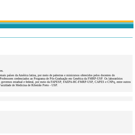
es.
ais países da América latina, por meio de palestras e minicursos oferecidos pelos docentes do
e Professores credenciados ao Programa de Pós-Graduação em Genética da FMRP-USP. Os laboratórios
os pelos governos estadual e federal, por meio da FAPESP, FAEPA-HC-FMRP-USP, CAPES e CNPq, entre outros
 Faculdade de Medicina de Ribeirão Preto - USP.