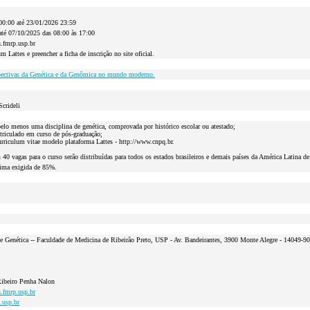
00:00 até 23/01/2026 23:59
até 07/10/2025 das 08:00 às 17:00
n.fmrp.usp.br
m Lattes e preencher a ficha de inscrição no site oficial.
pectivas da Genética e da Genômica no mundo moderno.
Scrideli
pelo menos uma disciplina de genética, comprovada por histórico escolar ou atestado;
triculado em curso de pós-graduação;
urriculum vitae modelo plataforma Lattes - http://www.cnpq.br.
 40 vagas para o curso serão distribuídas para todos os estados brasileiros e demais países da América Latina 
ima exigida de 85%.
 Genética -- Faculdade de Medicina de Ribeirão Preto, USP - Av. Bandeirantes, 3900 Monte Alegre - 14049-90
Ribeiro Penha Nalon
n.fmrp.usp.br
.usp.br