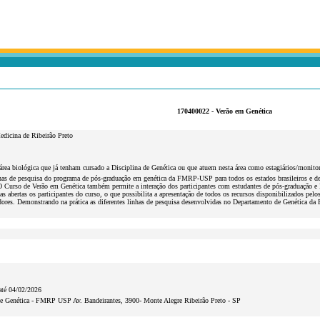
170400022 - Verão em Genética
edicina de Ribeirão Preto
rea biológica que já tenham cursado a Disciplina de Genética ou que atuem nesta área como estagiários/monitor
has de pesquisa do programa de pós-graduação em genética da FMRP-USP para todos os estados brasileiros e dem
O Curso de Verão em Genética também permite a interação dos participantes com estudantes de pós-graduação 
tas abertas os participantes do curso, o que possibilita a apresentação de todos os recursos disponibilizad
dores. Demonstrando na prática as diferentes linhas de pesquisa desenvolvidas no Departamento de Genética da
até 04/02/2026
e Genética - FMRP USP Av. Bandeirantes, 3900- Monte Alegre Ribeirão Preto - SP