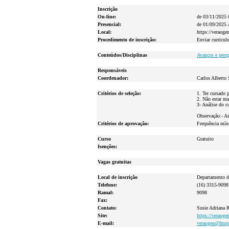
Inscrição
On-line:
de 03/11/2025 
Presencial:
de 01/09/2025 
Local:
https://veraoge
Procedimento de inscrição:
Enviar curriculu
Conteúdos/Disciplinas
Avanços e pers
Responsáveis
Coordenador:
Carlos Alberto 
Critérios de seleção:
1. Ter cursado 
2. Não estar ma
3- Análise do c
Observação:- As
Critérios de aprovação:
Frequência mín
Curso
Gratuito
Isenções:
Vagas gratuitas
Local de inscrição
Departamento de
Telefone:
(16) 3315-9098
Ramal:
9098
Fax:
Contato:
Susie Adriana 
Site:
https://veraoge
E-mail:
veraogen@fmrp