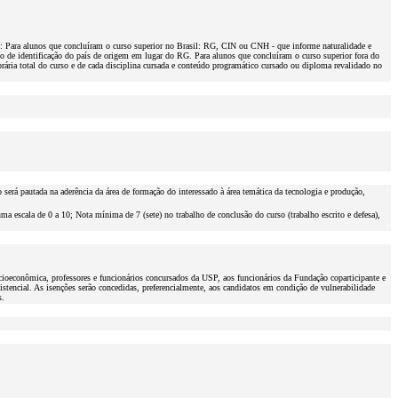
 Para alunos que concluíram o curso superior no Brasil: RG, CIN ou CNH - que informe naturalidade e
o de identificação do país de origem em lugar do RG. Para alunos que concluíram o curso superior fora do
orária total do curso e de cada disciplina cursada e conteúdo programático cursado ou diploma revalidado no
será pautada na aderência da área de formação do interessado à área temática da tecnologia e produção,
ma escala de 0 a 10; Nota mínima de 7 (sete) no trabalho de conclusão do curso (trabalho escrito e defesa),
ocioeconômica, professores e funcionários concursados da USP, aos funcionários da Fundação coparticipante e
stencial. As isenções serão concedidas, preferencialmente, aos candidatos em condição de vulnerabilidade
s.