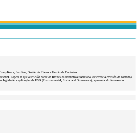
 Compliance, Jurídico, Gestão de Riscos e Gestão de Contratos.
sarial. Espera-se que a reflexão sobre os limites da normativa tradicional (referente à emissão de carbono)
bre legislação e aplicações de ESG (Environmental, Social and Governance), apresentando ferramentas