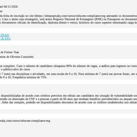
até 06/11/2026
om
da ficha de inscrição no site hhttps://mbauspesalq.com/cursos/mba-em-compliance-esg anexando os documentos:
 Caso o aluno seja estrangeiro, será aceito Registro Nacional de Estrangeiro (RNE) ou Passaporte ou document
s documentos oficiais de identificação, diploma (frente e verso), histórico do curso superior informando carga h
FINAIS
 & ESG
de Freitas Vian
itas de Oliveira Consoletti
ior completo. Caso o número de candidatos ultrapasse 80% do número de vagas, a análise para ingresso no curso 
 o público-alvo do curso.
7 (sete) nas disciplinas e atividades, em uma escala de 0 a 10; Nota mínima de 7 (sete) nas provas finais, em u
de 0 a 10; Frequência mínima de 75%.
 disponibilizadas de acordo com critérios previstos em editais aos candidatos em situação de vulnerabilidade s
strado ou doutorado da USP e a pessoas a partir de 60 anos que recebam benefício previdenciário ou amparo assi
 Além das isenções, poderão ser disponibilizados descontos de acordo com os critérios estabelecidos nos editai
esalq.com/cursos/mba-em-compliance-esg