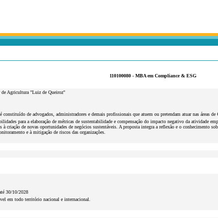
110100080 - MBA em Compliance & ESG
 de Agricultura "Luiz de Queiroz"
é constituído de advogados, administradores e demais profissionais que atuem ou pretendam atuar nas áreas de
ilidades para a elaboração de métricas de sustentabilidade e compensação do impacto negativo da atividade empre
s à criação de novas oportunidades de negócios sustentáveis. A proposta integra a reflexão e o conhecimento so
onitoramento e à mitigação de riscos das organizações.
até 30/10/2028
vel em todo território nacional e internacional.