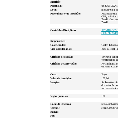
Inscrição
Presencial:
de 30/05/2026 
Local:
mbauspesalq.c
Procedimento de inscrição:
Preenchimento 
CPF, e diploma.
Brasil: além do
Brasil.
Conteúdos/Disciplinas
ATIVIDADES 
COMPLIANCE
Responsáveis
Coordenador:
Carlos Eduardo 
Vice-Coordenador:
Raul Miguel Fre
Critérios de seleção:
Ter curso super
considerando-se
Critérios de aprovação:
Nota mínima de 
em uma escala 
Curso
Pago
Valor da inscrição:
100,00
Isenções:
As isenções são
discentes de me
socioeconômica.
Vagas gratuitas
130
Local de inscrição
https://mbausp
Telefone:
(19) 2660-3343
Ramal:
Fax: