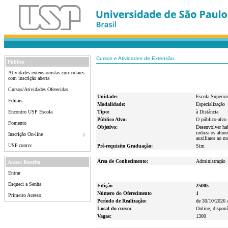
Cursos e Atividades de Extensão
Público
Atividades extensionistas curriculares
com inscrição aberta
Cursos/Atividades Oferecidas
Unidade:
Escola Superior
Editais
Modalidade:
Especialização
Encontro USP Escola
Tipo:
à Distância
Público Alvo:
O público-alvo 
Fomento
Objetivo:
Desenvolver hab
induza os aluno
Inscrição On-line
auxiliares ao m
USP.comvc
Pré-requisito Graduação:
Sim
Área de Conhecimento:
Administração
Acesso Restrito
Entrar
Esqueci a Senha
Edição
25005
Número do Oferecimento
1
Primeiro Acesso
Período de Realização:
de 30/10/2026 
Local do curso:
Online, disponí
Vagas:
1300