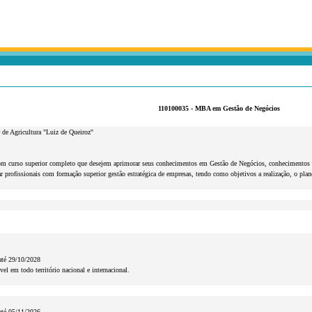
110100035 - MBA em Gestão de Negócios
 de Agricultura "Luiz de Queiroz"
om curso superior completo que desejem aprimorar seus conhecimentos em Gestão de Negócios, conhecimentos básico
nar profissionais com formação superior gestão estratégica de empresas, tendo como objetivos a realização, o pla
até 29/10/2028
vel em todo território nacional e internacional.
até 05/11/2026