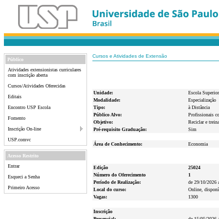
Cursos e Atividades de Extensão
Público
Atividades extensionistas curriculares
com inscrição aberta
Cursos/Atividades Oferecidas
Unidade:
Escola Superior
Editais
Modalidade:
Especialização
Encontro USP Escola
Tipo:
à Distância
Público Alvo:
Profissionais c
Fomento
Objetivo:
Reciclar e trei
Inscrição On-line
Pré-requisito Graduação:
Sim
USP.comvc
Área de Conhecimento:
Economia
Acesso Restrito
Entrar
Edição
25024
Número do Oferecimento
1
Esqueci a Senha
Período de Realização:
de 29/10/2026 
Primeiro Acesso
Local do curso:
Online, disponí
Vagas:
1300
Inscrição
Presencial:
de 15/05/2026 