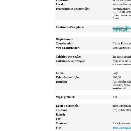
Local:
https://mbausp
Procedimento de inscrição:
Preenchimento 
CPF, e diploma.
Brasil: além do
Brasil.
Conteúdos/Disciplinas
Gestão de Negó
ATIVIDADES 
Responsáveis
Coordenador:
Carlos Eduardo 
Vice-Coordenador:
Vitor Augusto 
Critérios de seleção:
Ter curso super
Critérios de aprovação:
Nota mínima de 
em uma escala 
Curso
Pago
Valor da inscrição:
100,00
Isenções:
As isenções são
isenções, serão
assistencial.
Vagas gratuitas
130
Local de inscrição
https://mbausp
Telefone:
(19) 2660-3343
Ramal:
Fax:
Contato:
Relacionament
Site:
https://mbausp