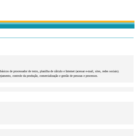
s de processador de texto, planilha de cálculo e Internet (acessar e-mail, sites, redes sociais).
nejamento, controle da produção, comercialização e gestão de pessoas e processos.