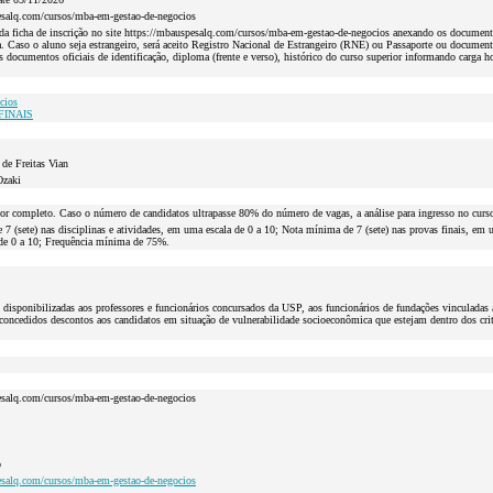
esalq.com/cursos/mba-em-gestao-de-negocios
da ficha de inscrição no site https://mbauspesalq.com/cursos/mba-em-gestao-de-negocios anexando os document
 Caso o aluno seja estrangeiro, será aceito Registro Nacional de Estrangeiro (RNE) ou Passaporte ou document
s documentos oficiais de identificação, diploma (frente e verso), histórico do curso superior informando carga h
cios
FINAIS
de Freitas Vian
Ozaki
ior completo. Caso o número de candidatos ultrapasse 80% do número de vagas, a análise para ingresso no curso 
7 (sete) nas disciplinas e atividades, em uma escala de 0 a 10; Nota mínima de 7 (sete) nas provas finais, em u
de 0 a 10; Frequência mínima de 75%.
 disponibilizadas aos professores e funcionários concursados da USP, aos funcionários de fundações vinculada
 concedidos descontos aos candidatos em situação de vulnerabilidade socioeconômica que estejam dentro dos crit
esalq.com/cursos/mba-em-gestao-de-negocios
o
esalq.com/cursos/mba-em-gestao-de-negocios