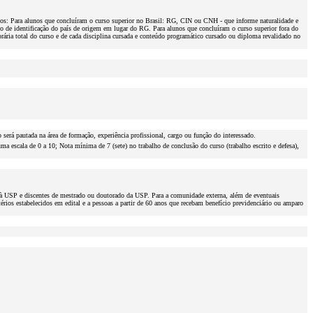
os: Para alunos que concluíram o curso superior no Brasil: RG, CIN ou CNH - que informe naturalidade e
o de identificação do país de origem em lugar do RG. Para alunos que concluíram o curso superior fora do
orária total do curso e de cada disciplina cursada e conteúdo programático cursado ou diploma revalidado no
será pautada na área de formação, experiência profissional, cargo ou função do interessado.
ma escala de 0 a 10; Nota mínima de 7 (sete) no trabalho de conclusão do curso (trabalho escrito e defesa),
s à USP e discentes de mestrado ou doutorado da USP. Para a comunidade externa, além de eventuais
érios estabelecidos em edital e a pessoas a partir de 60 anos que recebam benefício previdenciário ou amparo