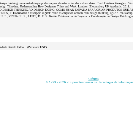
ign thinking: uma metodologia poderosa para decretar o fim das velhas ideias. Trad. Cristina Yamagam. São
sign Thinking: Understanding How Designers Think and Work. Londres: Bloomsbury UK Academic, 2011.
O DESIGN THINKING AO DESIGN DOING: COMO USAR EMPATIA PARA CRIAR PRODUTOS QUE AS PESS
NIS, P. Dominando a disrupção digital: como as empresas vencem com design thinking, agile e lean startup
 F., VINHA JR, R., LEITE, D. E. S. Gestão Colaborativa de Projetos: a Combinação de Design Thinking e Fer
ndade Barreto Filho (Professor USP)
Créditos
© 1999 - 2026 - Superintendência de Tecnologia da Informaç