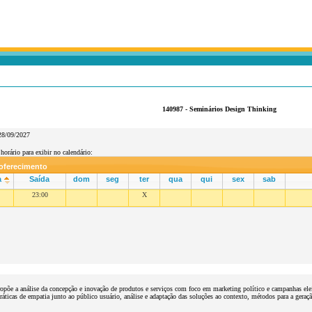
140987 - Seminários Design Thinking
28/09/2027
horário para exibir no calendário:
 oferecimento
a
Saída
dom
seg
ter
qua
qui
sex
sab
23:00
X
ropõe a análise da concepção e inovação de produtos e serviços com foco em marketing político e campanhas eleit
ráticas de empatia junto ao público usuário, análise e adaptação das soluções ao contexto, métodos para a gera