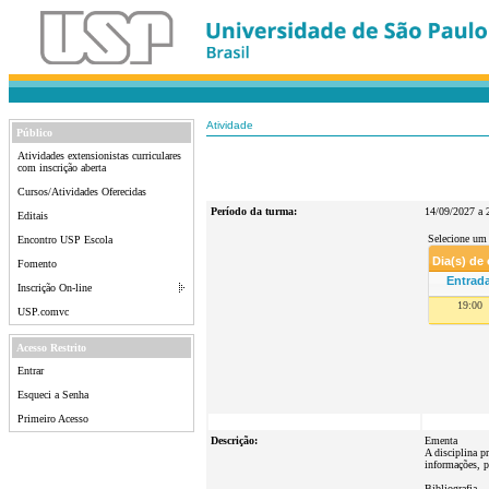
Atividade
Público
Atividades extensionistas curriculares
com inscrição aberta
Cursos/Atividades Oferecidas
Período da turma:
14/09/2027 a 
Editais
Selecione um 
Encontro USP Escola
Dia(s) de
Fomento
Entrad
Inscrição On-line
19:00
USP.comvc
Acesso Restrito
Entrar
Esqueci a Senha
Primeiro Acesso
Descrição:
Ementa
A disciplina p
informações, p
Bibliografia