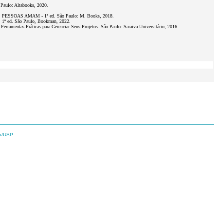
 Paulo: Altabooks, 2020.
OAS AMAM - 1ª ed. São Paulo: M. Books, 2018.
. 1ª ed. São Paulo, Bookman, 2022.
ramentas Práticas para Gerenciar Seus Projetos. São Paulo: Saraiva Universitário, 2016.
ão/USP