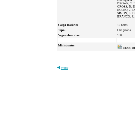
BROWN, T. Des
CROSS, N. De
KOLKO, J. D
SIMON, L. DEN
BRANCO, R. H.
Carga Horária:
12 horas
Tipo:
Obrigatória
Vagas oferecidas:
180
Ministrantes:
Eneus Tri
voltar