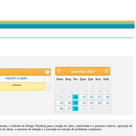
Setembro
2027
repetir a cada
Dom
Seg
Ter
Qua
Qui
Sex
Sáb
semana
1
2
3
4
5
6
7
8
9
10
11
12
13
14
15
16
17
18
19
20
21
22
23
24
25
26
27
28
29
30
orais, o método do Design Thinking para a criação de valor, criatividade e o processo criativo, aquisição de
ção de ideias, o processo de ideação e a inovação na solução de problemas complexos.