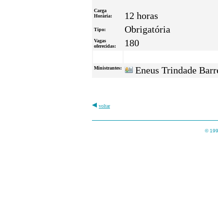
Carga
12 horas
Horária:
Obrigatória
Tipo:
Vagas
180
oferecidas:
Ministrantes:
Eneus Trindade Barr
voltar
© 199