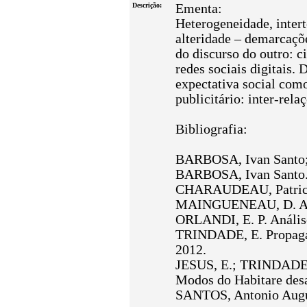
Descrição:
Ementa:
Heterogeneidade, intert
alteridade – demarcaçõe
do discurso do outro: ci
redes sociais digitais. 
expectativa social como
publicitário: inter-rela
Bibliografia:
BARBOSA, Ivan Santo; S
BARBOSA, Ivan Santo. H
CHARAUDEAU, Patrick. 
MAINGUENEAU, D. Análi
ORLANDI, E. P. Análise
TRINDADE, E. Propagand
2012.
JESUS, E.; TRINDADE, 
Modos do Habitare desa
SANTOS, Antonio August