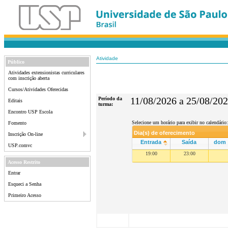
Atividade
Público
Atividades extensionistas curriculares
com inscrição aberta
Cursos/Atividades Oferecidas
Período da
11/08/2026 a 25/08/20
Editais
turma:
Encontro USP Escola
Selecione um horário para exibir no calendário:
Fomento
Dia(s) de oferecimento
Inscrição On-line
Entrada
Saída
dom
USP.comvc
19:00
23:00
Acesso Restrito
Entrar
Esqueci a Senha
Primeiro Acesso