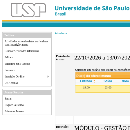
Atividade
Público
Atividades extensionistas curriculares
com inscrição aberta
Cursos/Atividades Oferecidas
Período da
22/10/2026 a 13/07/20
Editais
turma:
Encontro USP Escola
Selecione um horário para exibir no calendário:
Fomento
Dia(s) de oferecimento
Inscrição On-line
Entrada
Saída
dom
USP.comvc
19:00
23:00
Acesso Restrito
Entrar
Esqueci a Senha
Primeiro Acesso
Descrição:
MÓDULO - GESTÃO 