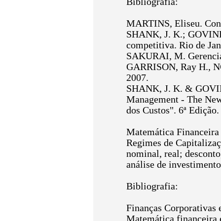
Bibliografia:
MARTINS, Eliseu. Conta
SHANK, J. K.; GOVINDA
competitiva. Rio de Ja
SAKURAI, M. Gerenciam
GARRISON, Ray H., NORE
2007.
SHANK, J. K. & GOVIN
Management - The New 
dos Custos". 6ª Edição.
Matemática Financeira
Regimes de Capitalizaçã
nominal, real; desconto
análise de investiment
Bibliografia:
Finanças Corporativas e
Matemática financeira e