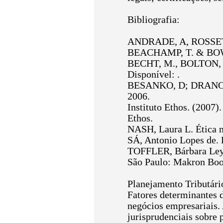
Bibliografia:
ANDRADE, A, ROSSETI, 
BEACHAMP, T. & BOWIE,
BECHT, M., BOLTON, P.
Disponível:
.
BESANKO, D; DRANOVE,
2006.
Instituto Ethos. (2007)
Ethos.
NASH, Laura L. Ética 
SÁ, Antonio Lopes de. É
TOFFLER, Bárbara Ley. 
São Paulo: Makron Boo
Planejamento Tributári
Fatores determinantes d
negócios empresariais. 
jurisprudenciais sobre 